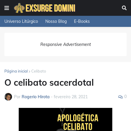
Universo Litúrgico
Nosso Blog
E-Books
Responsive Advertisement
Página inicial
Celibato
O celibato sacerdotal
0
Por
Rogerio Hirota
-
fevereiro 28, 2021