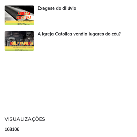
Exegese do dilúvio
A Igreja Catolica vendia lugares do céu?
VISUALIZAÇÕES
1
6
8
1
0
6