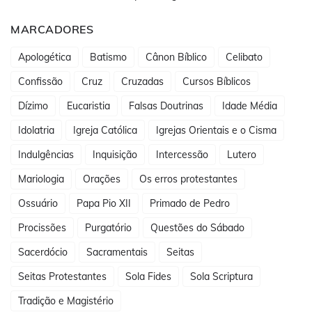
MARCADORES
Apologética
Batismo
Cânon Bíblico
Celibato
Confissão
Cruz
Cruzadas
Cursos Bíblicos
Dízimo
Eucaristia
Falsas Doutrinas
Idade Média
Idolatria
Igreja Católica
Igrejas Orientais e o Cisma
Indulgências
Inquisição
Intercessão
Lutero
Mariologia
Orações
Os erros protestantes
Ossuário
Papa Pio XII
Primado de Pedro
Procissões
Purgatório
Questões do Sábado
Sacerdócio
Sacramentais
Seitas
Seitas Protestantes
Sola Fides
Sola Scriptura
Tradição e Magistério