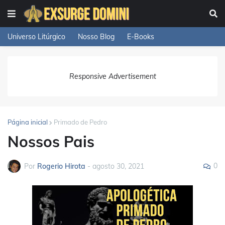
Universo Litúrgico
Nosso Blog
E-Books
Responsive Advertisement
Página inicial
Primado de Pedro
Nossos Pais
0
Por
Rogerio Hirota
-
agosto 30, 2021