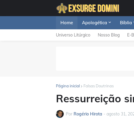
Home
Apologética
Bíblia
Universo Litúrgico
Nosso Blog
E-
Página inicial
Falsas Doutrinas
Ressurreição s
Por
Rogério Hirota
-
agosto 31, 20