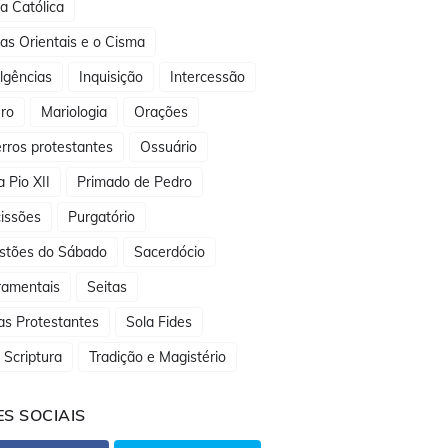
ja Católica
jas Orientais e o Cisma
lgências
Inquisição
Intercessão
ro
Mariologia
Orações
rros protestantes
Ossuário
 Pio XII
Primado de Pedro
issões
Purgatório
stões do Sábado
Sacerdócio
ramentais
Seitas
as Protestantes
Sola Fides
 Scriptura
Tradição e Magistério
S SOCIAIS