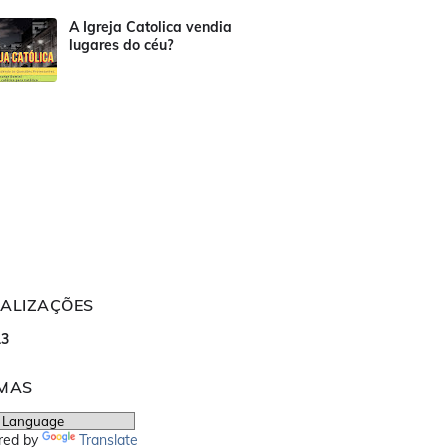
A Igreja Catolica vendia
lugares do céu?
UALIZAÇÕES
1
3
OMAS
red by
Translate