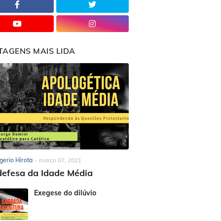
TAGENS MAIS LIDA
gerio Hirota
-
março 07, 2021
efesa da Idade Média
Exegese do dilúvio