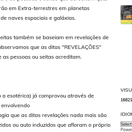
ão em Extra-terrestres em planetas
 de naves espaciais e galáxias.
seitas também se baseiam em revelações de
ez observamos que as ditas "REVELAÇÕES"
 as pessoas ou seitas acreditam.
VIS
o a esotérica) já comprovou através de
1
6
8
2
s envolvendo
IDI
logia que as ditas revelações nada mais são
zidos ou auto induzidos que afloram o próprio
Powe