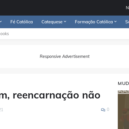
N
Fé Católica
Catequese
Formação Católica
S
Books
Responsive Advertisement
MUD
im, reencarnação não
0
21