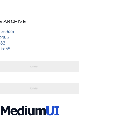
G ARCHIVE
bro
525
o
465
o
83
iro
58