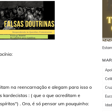
Estam
cínio:
MAR
Apol
Celi
editam na reencarnação e alegam para isso o
Cru
kardecistas : ( que o que acreditam e
Euca
spíritos") . Ora, é só pensar um pouquinho:
Ida