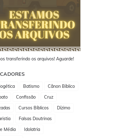
os transferindo os arquivos! Aguarde!
CADORES
ogética
Batismo
Cânon Bíblico
bato
Confissão
Cruz
zadas
Cursos Bíblicos
Dízimo
ristia
Falsas Doutrinas
de Média
Idolatria