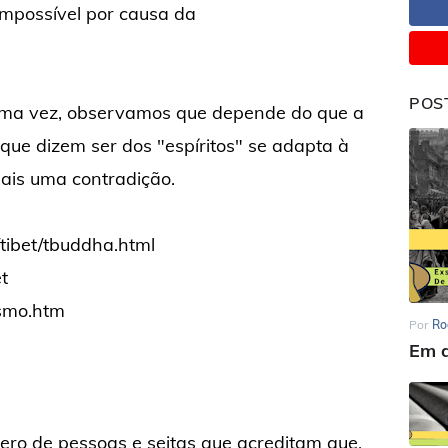
impossível por causa da
POS
uma vez, observamos que depende do que a
 que dizem ser dos "espíritos" se adapta à
Mais uma contradição.
/tibet/tbuddha.html
t
ismo.htm
Por
Ro
Em d
ro de pessoas e seitas que acreditam que,