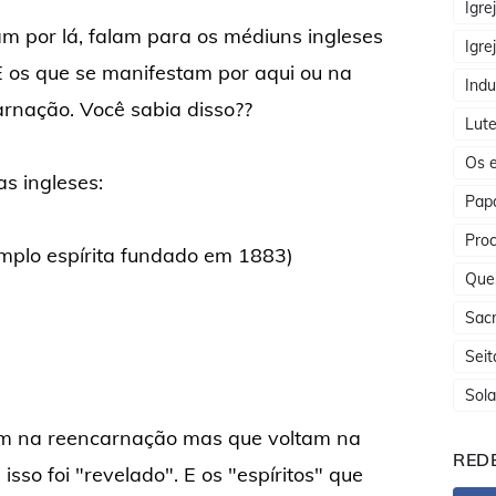
Igre
am por lá, falam para os médiuns ingleses
Igre
E os que se manifestam por aqui ou na
Indu
arnação. Você sabia disso??
Lute
Os e
tas ingleses:
Papa
Proc
templo espírita fundado em 1883)
Que
Sac
Seit
Sola
tam na reencarnação mas que voltam na
REDE
sso foi "revelado". E os "espíritos" que