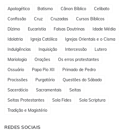
Apologética
Batismo
Cânon Bíblico
Celibato
Confissão
Cruz
Cruzadas
Cursos Bíblicos
Dízimo
Eucaristia
Falsas Doutrinas
Idade Média
Idolatria
Igreja Católica
Igrejas Orientais e o Cisma
Indulgências
Inquisição
Intercessão
Lutero
Mariologia
Orações
Os erros protestantes
Ossuário
Papa Pio XII
Primado de Pedro
Procissões
Purgatório
Questões do Sábado
Sacerdócio
Sacramentais
Seitas
Seitas Protestantes
Sola Fides
Sola Scriptura
Tradição e Magistério
REDES SOCIAIS