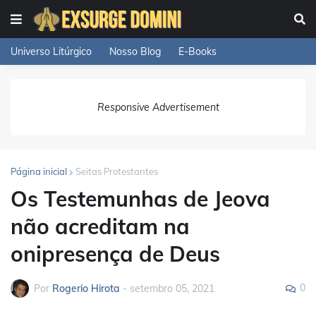
Universo Litúrgico
Nosso Blog
E-Books
Responsive Advertisement
Página inicial
Seitas Protestantes
Os Testemunhas de Jeova
não acreditam na
onipresença de Deus
0
Por
Rogerio Hirota
-
setembro 05, 2021