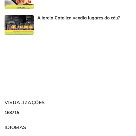
A Igreja Catolica vendia lugares do céu?
VISUALIZAÇÕES
1
6
8
7
1
5
IDIOMAS