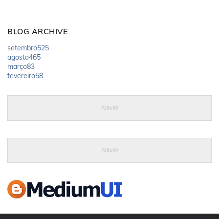
BLOG ARCHIVE
setembro
525
agosto
465
março
83
fevereiro
58