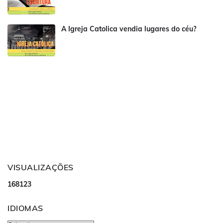
A Igreja Catolica vendia lugares do céu?
VISUALIZAÇÕES
1
6
8
1
2
3
IDIOMAS