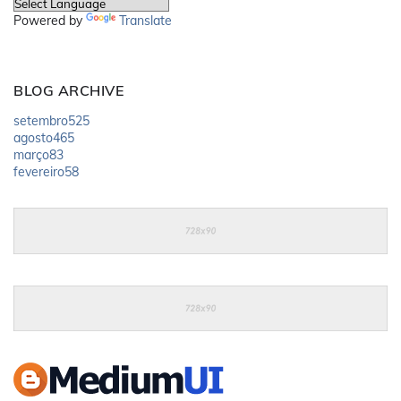
Powered by
Translate
BLOG ARCHIVE
setembro
525
agosto
465
março
83
fevereiro
58