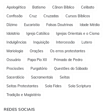
Apologética
Batismo
Cânon Bíblico
Celibato
Confissão
Cruz
Cruzadas
Cursos Bíblicos
Dízimo
Eucaristia
Falsas Doutrinas
Idade Média
Idolatria
Igreja Católica
Igrejas Orientais e o Cisma
Indulgências
Inquisição
Intercessão
Lutero
Mariologia
Orações
Os erros protestantes
Ossuário
Papa Pio XII
Primado de Pedro
Procissões
Purgatório
Questões do Sábado
Sacerdócio
Sacramentais
Seitas
Seitas Protestantes
Sola Fides
Sola Scriptura
Tradição e Magistério
REDES SOCIAIS