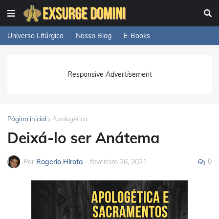
Universo Litúrgico
Nosso Blog
E-Books
Responsive Advertisement
Página inicial
Apologética
Deixá-lo ser Anátema
0
Por
Rogerio Hirota
-
fevereiro 26, 2021