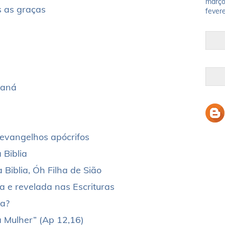
març
s as graças
fevere
Caná
evangelhos apócrifos
 Biblia
Biblia, Óh Filha de Sião
a e revelada nas Escrituras
ia?
a Mulher” (Ap 12,16)