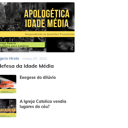
gerio Hirota
-
março 07, 2021
efesa da Idade Média
Exegese do dilúvio
A Igreja Catolica vendia
lugares do céu?