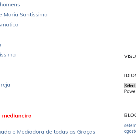
s homens
de Maria Santíssima
ismatica
r
íssima
VIS
IDI
reja
Powe
e medianeira
BLO
setem
gada e Mediadora de todas as Graças
agost