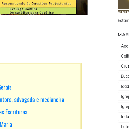
Estam
MAR
Apol
Celi
Cru
Euca
erais
Ida
Igre
ntora, advogada e medianeira
Igre
as Escrituras
Indu
 Maria
Lute