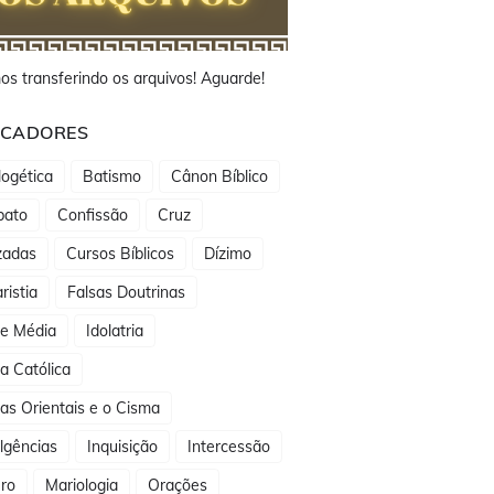
os transferindo os arquivos! Aguarde!
CADORES
ogética
Batismo
Cânon Bíblico
bato
Confissão
Cruz
zadas
Cursos Bíblicos
Dízimo
ristia
Falsas Doutrinas
de Média
Idolatria
ja Católica
jas Orientais e o Cisma
lgências
Inquisição
Intercessão
ro
Mariologia
Orações