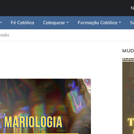
N
Fé Católica
Catequese
Formação Católica
S
Books
MUD