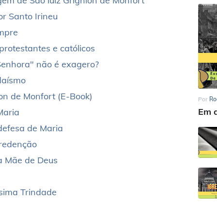
gem de Sao luiz Grignion de Monfort
r Santo Irineu
mpre
protestantes e católicos
enhora" não é exagero?
udaísmo
on de Monfort (E-Book)
Por
Ro
Em d
Maria
defesa de Maria
 redenção
a Mãe de Deus
sima Trindade
a