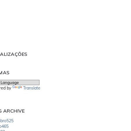
UALIZAÇÕES
OMAS
red by
Translate
G ARCHIVE
bro
525
o
465