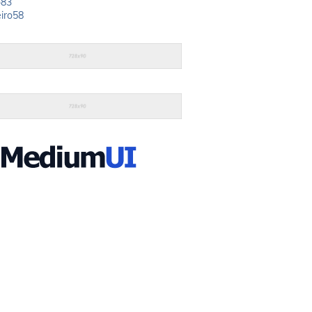
o
83
iro
58