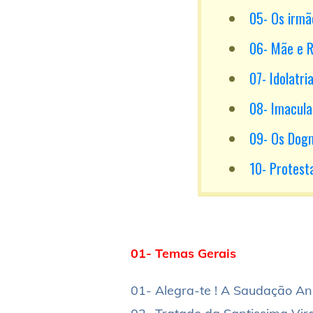
05- Os irmã
06- Mãe e R
07- Idolatri
08- Imacula
09- Os Dog
10- Protes
01- Temas Gerais
01- Alegra-te ! A Saudação Ang