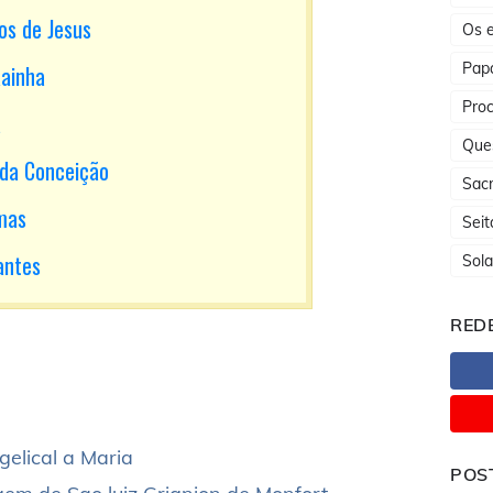
os de Jesus
Os e
Papa
ainha
Proc
a
Que
da Conceição
Sac
mas
Seit
tantes
Sola
REDE
elical a Maria
POS