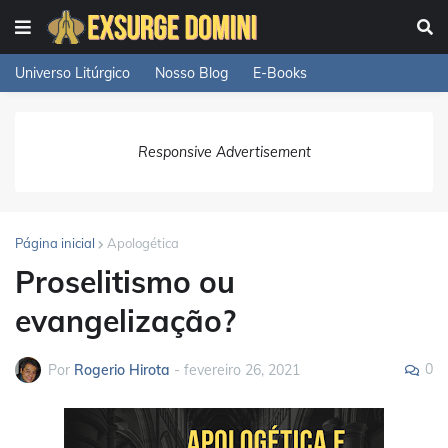
Universo Litúrgico
Nosso Blog
E-Books
Responsive Advertisement
Página inicial
Apologética
Proselitismo ou
evangelização?
0
Por
Rogerio Hirota
-
fevereiro 26, 2021