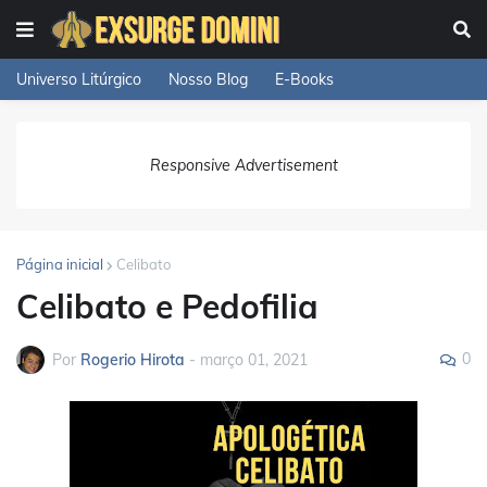
Universo Litúrgico
Nosso Blog
E-Books
Responsive Advertisement
Página inicial
Celibato
Celibato e Pedofilia
0
Por
Rogerio Hirota
-
março 01, 2021