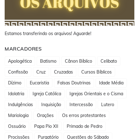
Estamos transferindo os arquivos! Aguarde!
MARCADORES
Apologética
Batismo
Cânon Bíblico
Celibato
Confissão
Cruz
Cruzadas
Cursos Bíblicos
Dízimo
Eucaristia
Falsas Doutrinas
Idade Média
Idolatria
Igreja Católica
Igrejas Orientais e o Cisma
Indulgências
Inquisição
Intercessão
Lutero
Mariologia
Orações
Os erros protestantes
Ossuário
Papa Pio XII
Primado de Pedro
Procissões
Purgatório
Questões do Sábado