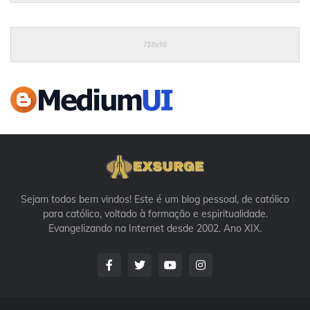
Sejam todos bem vindos! Este é um blog pessoal, de católico
para católico, voltado à formação e espiritualidade.
Evangelizando na Internet desde 2002. Ano XIX.