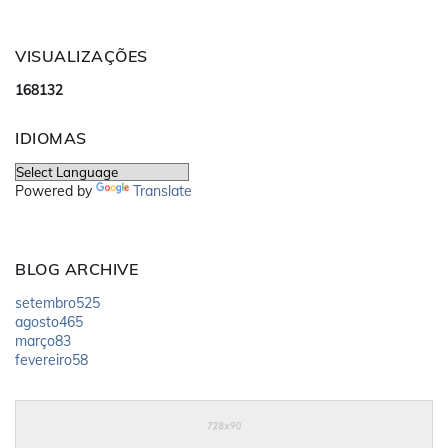
VISUALIZAÇÕES
1
6
8
1
3
2
IDIOMAS
Powered by
Translate
BLOG ARCHIVE
setembro
525
agosto
465
março
83
fevereiro
58