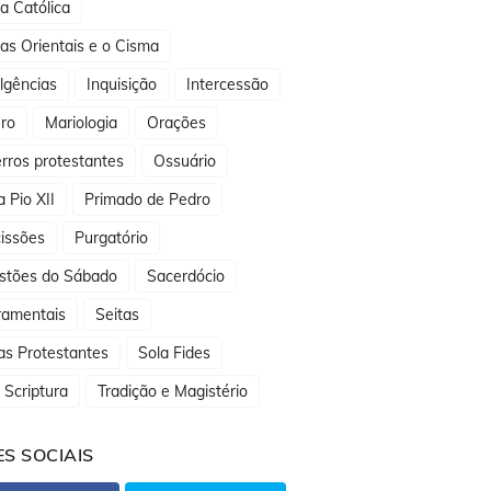
ja Católica
jas Orientais e o Cisma
lgências
Inquisição
Intercessão
ro
Mariologia
Orações
rros protestantes
Ossuário
 Pio XII
Primado de Pedro
issões
Purgatório
stões do Sábado
Sacerdócio
ramentais
Seitas
as Protestantes
Sola Fides
 Scriptura
Tradição e Magistério
S SOCIAIS