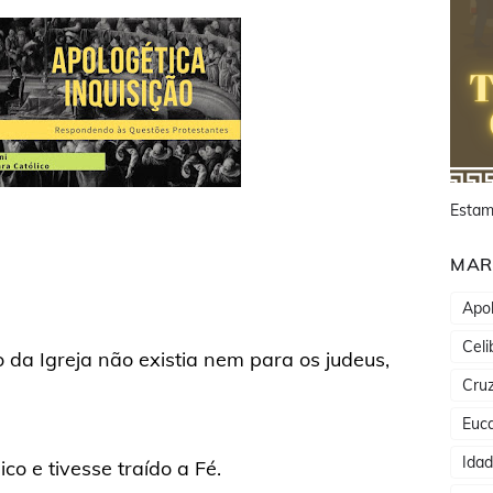
Estam
MAR
Apol
Celi
o da Igreja não existia nem para os judeus,
Cru
Euca
Ida
co e tivesse traído a Fé.