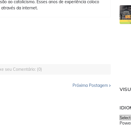
ão ao catolicismo. Esses anos de experiência coloco
 através da internet.
xe seu Comentário: (0)
Próxima Postagem
VIS
IDI
Powe