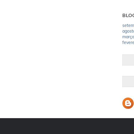
BLO
setem
agost
març
fevere