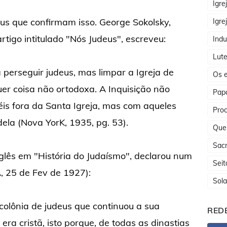
Igre
eus que confirmam isso. George Sokolsky,
Igre
rtigo intitulado "Nós Judeus", escreveu:
Indu
Lute
 perseguir judeus, mas limpar a Igreja de
Os e
uer coisa não ortodoxa. A Inquisição não
Papa
is fora da Santa Igreja, mas com aqueles
Proc
ela (Nova YorK, 1935, pg. 53).
Que
Sac
inglês em "História do Judaísmo", declarou num
Seit
, 25 de Fev de 1927):
Sola
lônia de judeus que continuou a sua
REDE
ra cristã, isto porque, de todas as dinastias