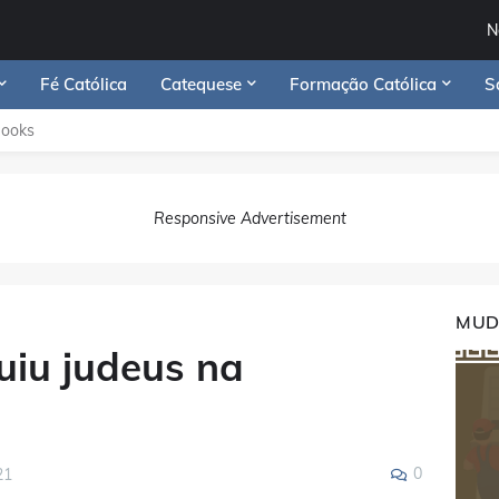
N
Fé Católica
Catequese
Formação Católica
S
Books
Responsive Advertisement
MUD
uiu judeus na
0
21