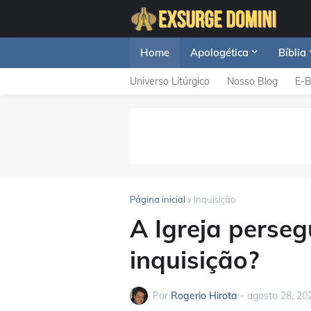
Home
Apologética
Bíblia
Universo Litúrgico
Nosso Blog
E-
Página inicial
Inquisição
A Igreja perseg
inquisição?
Por
Rogerio Hirota
-
agosto 28, 20