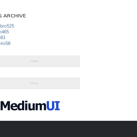
G ARCHIVE
bro
525
o
465
o
83
iro
58