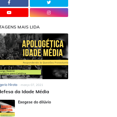
TAGENS MAIS LIDA
gerio Hirota
-
março 07, 2021
efesa da Idade Média
Exegese do dilúvio