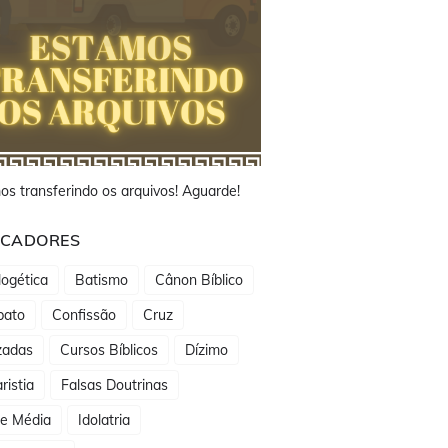
os transferindo os arquivos! Aguarde!
CADORES
ogética
Batismo
Cânon Bíblico
bato
Confissão
Cruz
zadas
Cursos Bíblicos
Dízimo
ristia
Falsas Doutrinas
de Média
Idolatria