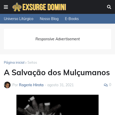
Universo Litúrgico
Nosso Blog
E-Books
Responsive Advertisement
Página inicial
Seitas
A Salvação dos Mulçumanos
0
Por
Rogerio Hirota
-
agosto 31, 2021