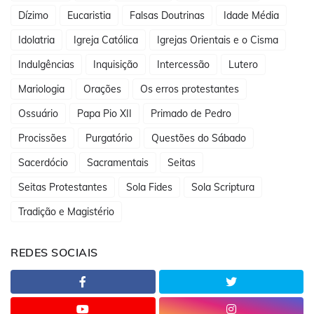
Dízimo
Eucaristia
Falsas Doutrinas
Idade Média
Idolatria
Igreja Católica
Igrejas Orientais e o Cisma
Indulgências
Inquisição
Intercessão
Lutero
Mariologia
Orações
Os erros protestantes
Ossuário
Papa Pio XII
Primado de Pedro
Procissões
Purgatório
Questões do Sábado
Sacerdócio
Sacramentais
Seitas
Seitas Protestantes
Sola Fides
Sola Scriptura
Tradição e Magistério
REDES SOCIAIS