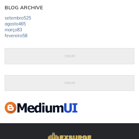
BLOG ARCHIVE
setembro
525
agosto
465
março
83
fevereiro
58