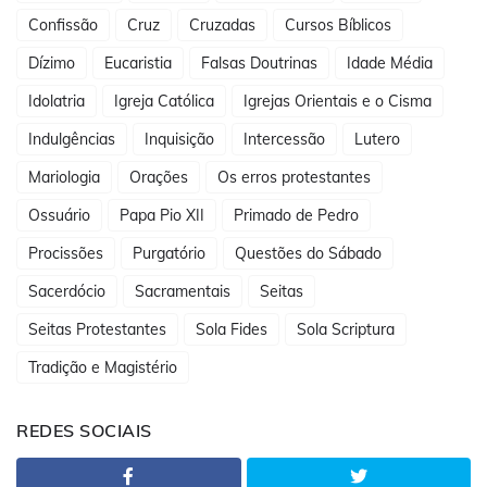
Confissão
Cruz
Cruzadas
Cursos Bíblicos
Dízimo
Eucaristia
Falsas Doutrinas
Idade Média
Idolatria
Igreja Católica
Igrejas Orientais e o Cisma
Indulgências
Inquisição
Intercessão
Lutero
Mariologia
Orações
Os erros protestantes
Ossuário
Papa Pio XII
Primado de Pedro
Procissões
Purgatório
Questões do Sábado
Sacerdócio
Sacramentais
Seitas
Seitas Protestantes
Sola Fides
Sola Scriptura
Tradição e Magistério
REDES SOCIAIS