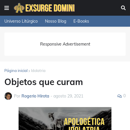
Universo Litúrgico
Nosso Blog
E-Books
Responsive Advertisement
Página inicial
Idolatria
Objetos que curam
0
Por
Rogerio Hirota
-
agosto 29, 2021