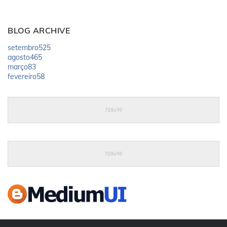
BLOG ARCHIVE
setembro
525
agosto
465
março
83
fevereiro
58