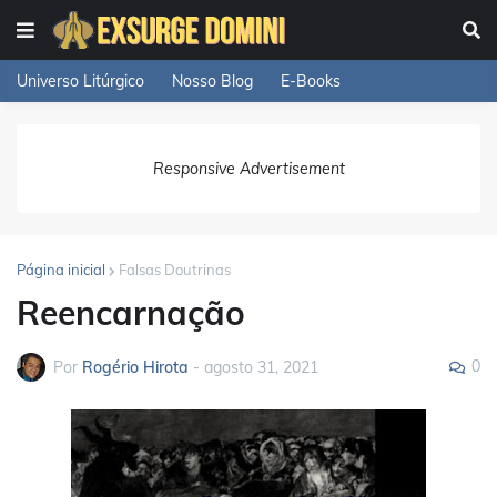
Universo Litúrgico
Nosso Blog
E-Books
Responsive Advertisement
Página inicial
Falsas Doutrinas
Reencarnação
0
Por
Rogério Hirota
-
agosto 31, 2021