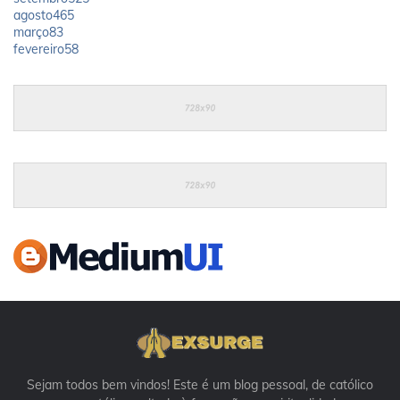
agosto
465
março
83
fevereiro
58
Sejam todos bem vindos! Este é um blog pessoal, de católico