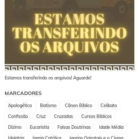
Estamos transferindo os arquivos! Aguarde!
MARCADORES
Apologética
Batismo
Cânon Bíblico
Celibato
Confissão
Cruz
Cruzadas
Cursos Bíblicos
Dízimo
Eucaristia
Falsas Doutrinas
Idade Média
Idolatria
Igreja Católica
Igrejas Orientais e o Cisma