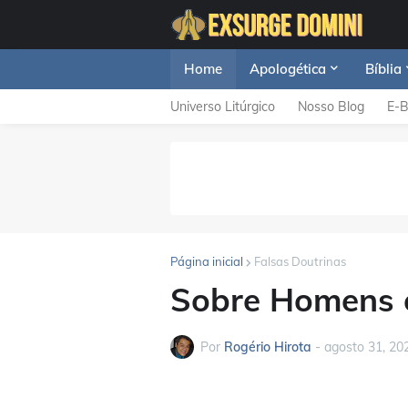
Home
Apologética
Bíblia
Universo Litúrgico
Nosso Blog
E-
Página inicial
Falsas Doutrinas
Sobre Homens 
Por
Rogério Hirota
-
agosto 31, 20