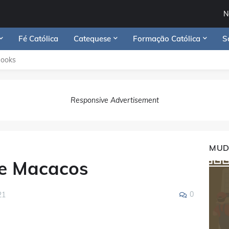
N
Fé Católica
Catequese
Formação Católica
S
Books
Responsive Advertisement
MUD
e Macacos
0
21