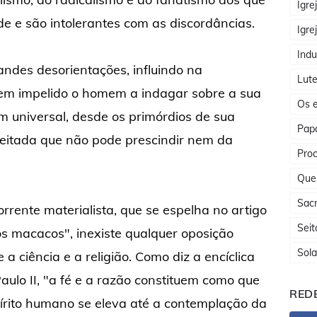
Igre
e e são intolerantes com as discordâncias.
Igre
Indu
ndes desorientações, influindo na
Lute
em impelido o homem a indagar sobre a sua
Os e
m universal, desde os primórdios de sua
Papa
eitada que não pode prescindir nem da
Proc
Que
Sac
rrente materialista, que se espelha no artigo
Seit
s macacos", inexiste qualquer oposição
Sola
 a ciência e a religião. Como diz a encíclica
Paulo II, "a fé e a razão constituem como que
REDE
pírito humano se eleva até a contemplação da