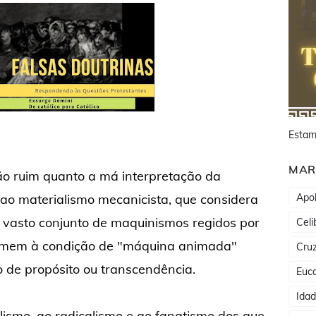
Estam
MAR
ão ruim quanto a má interpretação da
o ao materialismo mecanicista, que considera
Apol
vasto conjunto de maquinismos regidos por
Celi
 homem à condição de "máquina animada"
Cru
 de propósito ou transcendência.
Euca
Ida
ismo, ao radicalismo e ao fanatismo dos que