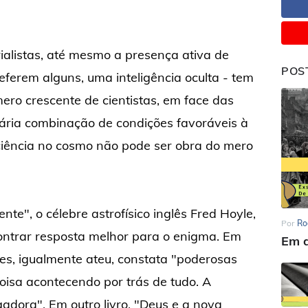
ialistas, até mesmo a presença ativa de
POS
eferem alguns, uma inteligência oculta - tem
ero crescente de cientistas, em face das
nária combinação de condições favoráveis à
iência no cosmo não pode ser obra do mero
ente", o célebre astrofísico inglês Fred Hoyle,
Por
Ro
ontrar resposta melhor para o enigma. Em
Em d
ies, igualmente ateu, constata "poderosas
oisa acontecendo por trás de tudo. A
adora". Em outro livro, "Deus e a nova