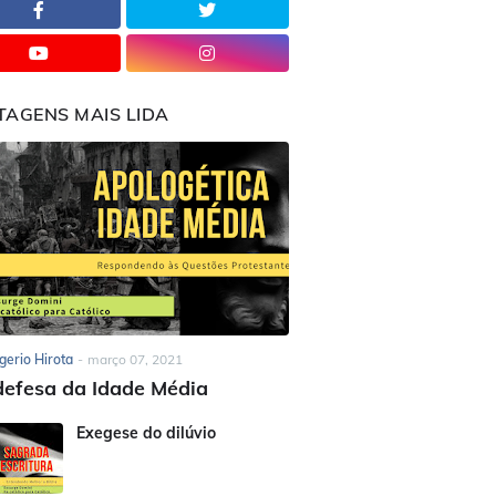
TAGENS MAIS LIDA
gerio Hirota
-
março 07, 2021
efesa da Idade Média
Exegese do dilúvio