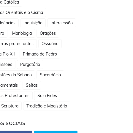
ja Católica
jas Orientais e o Cisma
lgências
Inquisição
Intercessão
ro
Mariologia
Orações
rros protestantes
Ossuário
 Pio XII
Primado de Pedro
issões
Purgatório
stões do Sábado
Sacerdócio
ramentais
Seitas
as Protestantes
Sola Fides
 Scriptura
Tradição e Magistério
S SOCIAIS