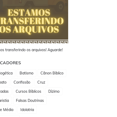
os transferindo os arquivos! Aguarde!
CADORES
ogética
Batismo
Cânon Bíblico
bato
Confissão
Cruz
zadas
Cursos Bíblicos
Dízimo
ristia
Falsas Doutrinas
de Média
Idolatria