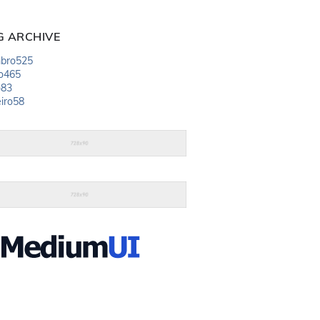
G ARCHIVE
bro
525
o
465
o
83
iro
58