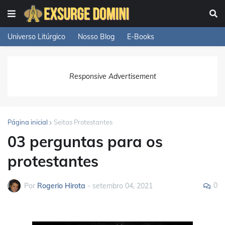
Universo Litúrgico
Nosso Blog
E-Books
Responsive Advertisement
Página inicial
Seitas Protestantes
03 perguntas para os
protestantes
0
Por
Rogerio Hirota
-
setembro 04, 2021