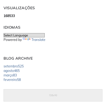
VISUALIZAÇÕES
1
6
8
5
3
3
IDIOMAS
Powered by
Translate
BLOG ARCHIVE
setembro
525
agosto
465
março
83
fevereiro
58