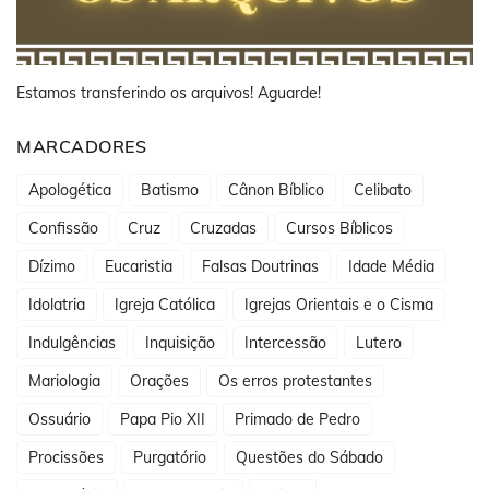
Estamos transferindo os arquivos! Aguarde!
MARCADORES
Apologética
Batismo
Cânon Bíblico
Celibato
Confissão
Cruz
Cruzadas
Cursos Bíblicos
Dízimo
Eucaristia
Falsas Doutrinas
Idade Média
Idolatria
Igreja Católica
Igrejas Orientais e o Cisma
Indulgências
Inquisição
Intercessão
Lutero
Mariologia
Orações
Os erros protestantes
Ossuário
Papa Pio XII
Primado de Pedro
Procissões
Purgatório
Questões do Sábado