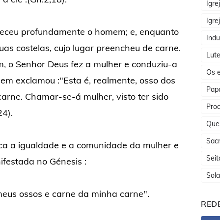
Igre
Igre
meceu profundamente o homem; e, enquanto
Indu
uas costelas, cujo lugar preencheu de carne.
Lute
m, o Senhor Deus fez a mulher e conduziu-a
Os e
em exclamou :"Esta é, realmente, osso dos
Papa
arne. Chamar-se-á mulher, visto ter sido
Proc
24).
Que
Sac
ica a igualdade e a comunidade da mulher e
Seit
festada no Génesis :
Sola
meus ossos e carne da minha carne".
REDE