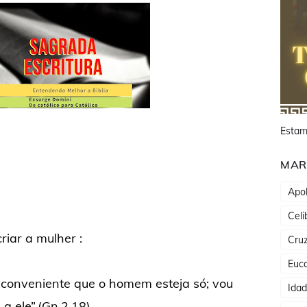
Estam
MAR
Apol
Celi
riar a mulher :
Cru
Euca
é conveniente que o homem esteja só; vou
Ida
a ele”.(Gn.2,18).