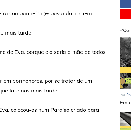
eira companheira (esposa) do homem.
POS
e mais tarde
me de Eva, porque ela seria a mãe de todos
 em pormenores, por se tratar de um
 que faremos mais tarde.
Por
Ro
Em d
Eva, colocou-os num Paraíso criado para