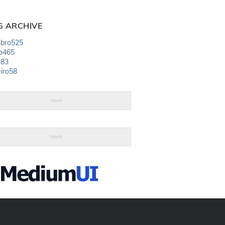
G ARCHIVE
bro
525
o
465
o
83
iro
58