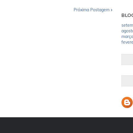
Próxima Postagem
BLO
setem
agost
març
fevere