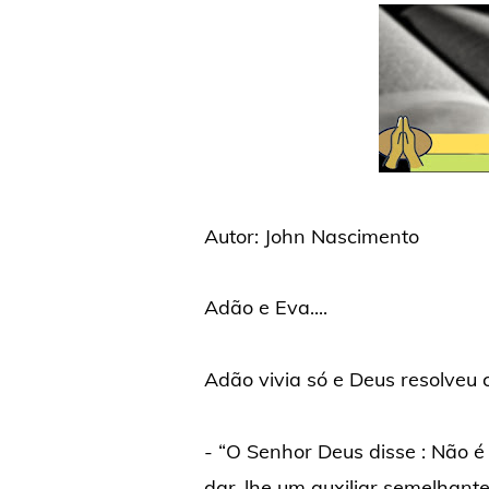
Autor: John Nascimento
Adão e Eva....
Adão vivia só e Deus resolveu c
- “O Senhor Deus disse : Não 
dar-lhe um auxiliar semelhante 