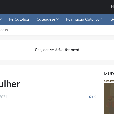
N
Fé Católica
Catequese
Formação Católica
S
Books
Responsive Advertisement
MUD
ulher
0
2021