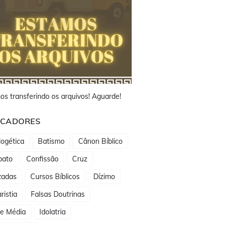
os transferindo os arquivos! Aguarde!
CADORES
ogética
Batismo
Cânon Bíblico
bato
Confissão
Cruz
zadas
Cursos Bíblicos
Dízimo
ristia
Falsas Doutrinas
de Média
Idolatria