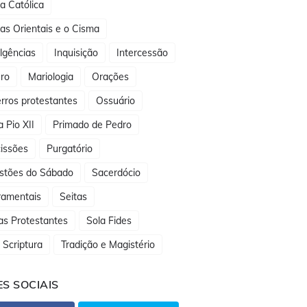
ja Católica
jas Orientais e o Cisma
lgências
Inquisição
Intercessão
ro
Mariologia
Orações
rros protestantes
Ossuário
 Pio XII
Primado de Pedro
issões
Purgatório
stões do Sábado
Sacerdócio
ramentais
Seitas
as Protestantes
Sola Fides
 Scriptura
Tradição e Magistério
S SOCIAIS