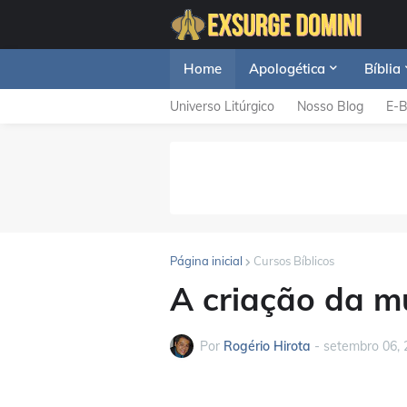
Home
Apologética
Bíblia
Universo Litúrgico
Nosso Blog
E-
Página inicial
Cursos Bíblicos
A criação da m
Por
Rogério Hirota
-
setembro 06, 