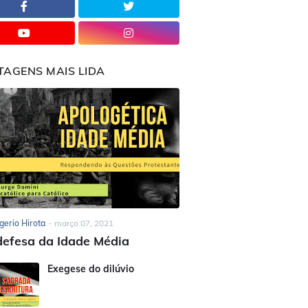
TAGENS MAIS LIDA
gerio Hirota
-
março 07, 2021
efesa da Idade Média
Exegese do dilúvio