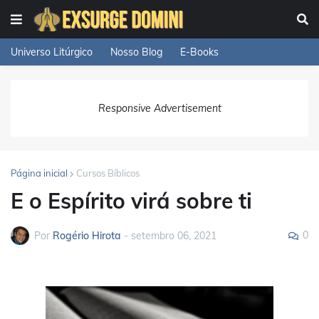
Universo Litúrgico
Nosso Blog
E-Books
Responsive Advertisement
Página inicial
Cursos Bíblicos
E o Espírito virá sobre ti
0
Por
Rogério Hirota
-
setembro 06, 2021