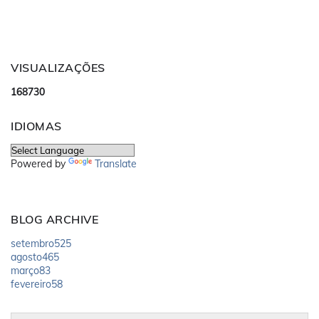
VISUALIZAÇÕES
1
6
8
7
3
0
IDIOMAS
Powered by
Translate
BLOG ARCHIVE
setembro
525
agosto
465
março
83
fevereiro
58