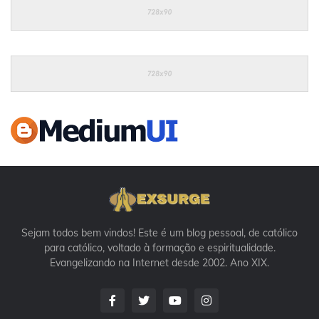
Sejam todos bem vindos! Este é um blog pessoal, de católico
para católico, voltado à formação e espiritualidade.
Evangelizando na Internet desde 2002. Ano XIX.