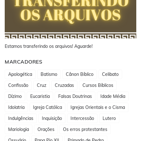
Estamos transferindo os arquivos! Aguarde!
MARCADORES
Apologética
Batismo
Cânon Bíblico
Celibato
Confissão
Cruz
Cruzadas
Cursos Bíblicos
Dízimo
Eucaristia
Falsas Doutrinas
Idade Média
Idolatria
Igreja Católica
Igrejas Orientais e o Cisma
Indulgências
Inquisição
Intercessão
Lutero
Mariologia
Orações
Os erros protestantes
Ossuário
Papa Pio XII
Primado de Pedro