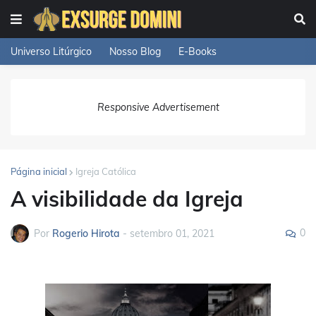
Universo Litúrgico
Nosso Blog
E-Books
Responsive Advertisement
Página inicial
Igreja Católica
A visibilidade da Igreja
0
Por
Rogerio Hirota
-
setembro 01, 2021