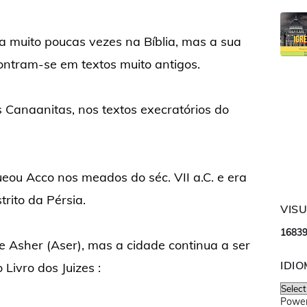
 muito poucas vezes na Bíblia, mas a sua
ontram-se em textos muito antigos.
 Canaanitas, nos textos execratórios do
eou Acco nos meados do séc. VII a.C. e era
trito da Pérsia.
VIS
1
6
8
3
e Asher (Aser), mas a cidade continua a ser
IDI
Livro dos Juizes :
Powe