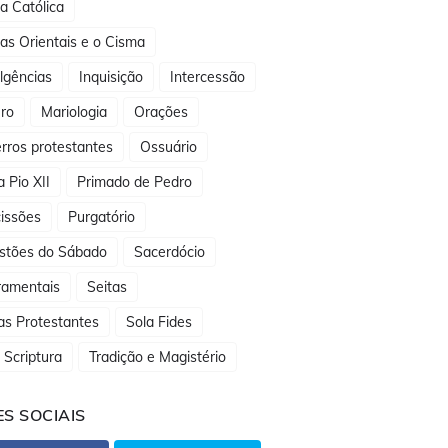
ja Católica
jas Orientais e o Cisma
lgências
Inquisição
Intercessão
ro
Mariologia
Orações
rros protestantes
Ossuário
 Pio XII
Primado de Pedro
issões
Purgatório
stões do Sábado
Sacerdócio
ramentais
Seitas
as Protestantes
Sola Fides
 Scriptura
Tradição e Magistério
S SOCIAIS