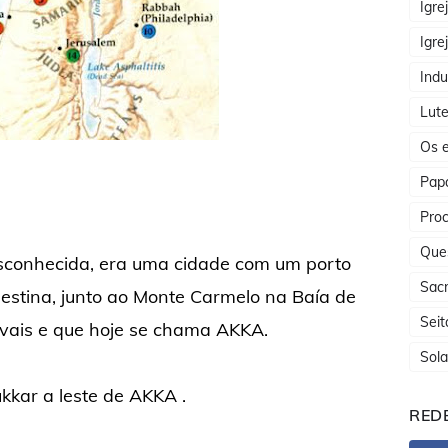
Igre
Igre
Indu
Lute
Os e
Papa
Proc
Que
sconhecida, era uma cidade com um porto
Sac
estina, junto ao Monte Carmelo na Baía de
Seit
vais e que hoje se chama AKKA.
Sola
ukkar a leste de AKKA .
REDE