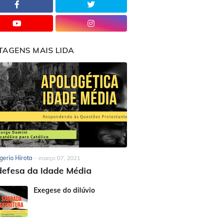
TAGENS MAIS LIDA
gerio Hirota
-
março 07, 2021
efesa da Idade Média
Exegese do dilúvio