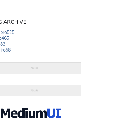
G ARCHIVE
bro
525
o
465
o
83
iro
58