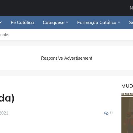
N
Fé Católica
Catequese
Formação Católica
S
Books
Responsive Advertisement
MUD
da)
0
2021