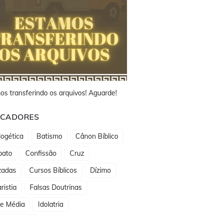
os transferindo os arquivos! Aguarde!
CADORES
ogética
Batismo
Cânon Bíblico
bato
Confissão
Cruz
zadas
Cursos Bíblicos
Dízimo
ristia
Falsas Doutrinas
de Média
Idolatria