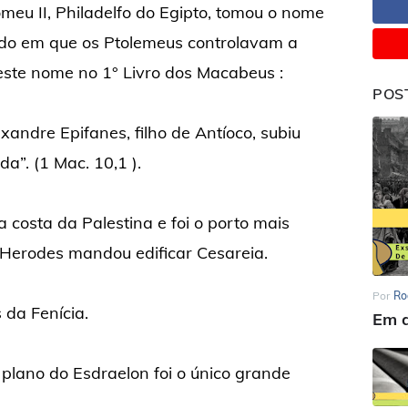
meu II, Philadelfo do Egipto, tomou o nome
odo em que os Ptolemeus controlavam a
este nome no 1° Livro dos Macabeus :
POS
xandre Epifanes, filho de Antíoco, subiu
a”. (1 Mac. 10,1 ).
a costa da Palestina e foi o porto mais
 Herodes mandou edificar Cesareia.
Por
Ro
s da Fenícia.
Em d
plano do Esdraelon foi o único grande