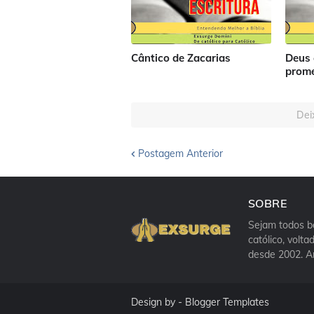
Cântico de Zacarias
Deus 
prom
Dei
Postagem Anterior
SOBRE
Sejam todos be
católico, volt
desde 2002. A
Design by -
Blogger Templates