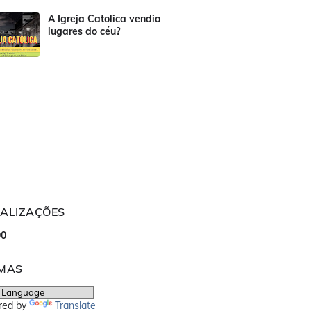
A Igreja Catolica vendia
lugares do céu?
UALIZAÇÕES
9
0
OMAS
red by
Translate