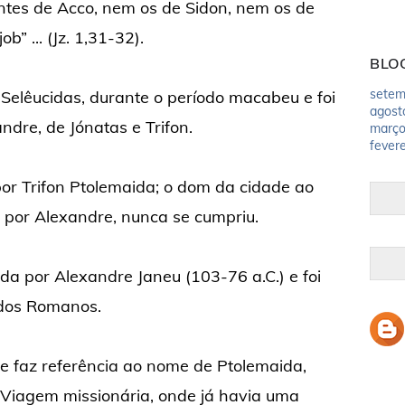
ntes de Acco, nem os de Sidon, nem os de
b” ... (Jz. 1,31-32).
BLO
setem
Selêucidas, durante o período macabeu e foi
agost
dre, de Jónatas e Trifon.
març
fevere
por Trifon Ptolemaida; o dom da cidade ao
 por Alexandre, nunca se cumpriu.
da por Alexandre Janeu (103-76 a.C.) e foi
 dos Romanos.
 faz referência ao nome de Ptolemaida,
Viagem missionária, onde já havia uma