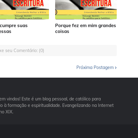
cumpre suas
Porque fez em mim grandes
essas
coisas
xe seu Comentário: (0)
Próxima Postagem
m vindos! Este é um blog pessoal, de católico para
ado à formação e espiritualidade. Evangelizando na Internet
no XIX.