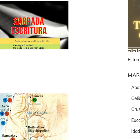
Estam
MAR
Apol
Celi
Cru
Euca
Ida