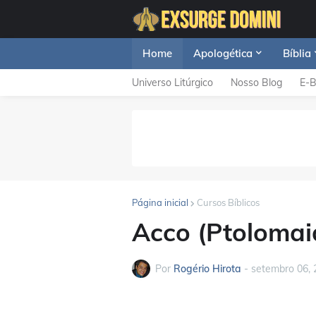
Home
Apologética
Bíblia
Universo Litúrgico
Nosso Blog
E-
Página inicial
Cursos Bíblicos
Acco (Ptolomai
Por
Rogério Hirota
-
setembro 06, 