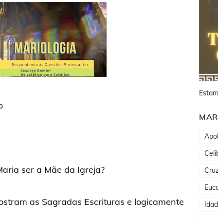
Estam
o
MAR
Apol
Celi
ria ser a Mãe da Igreja?
Cru
Euca
stram as Sagradas Escrituras e logicamente
Ida