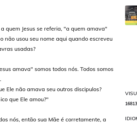
 a quem Jesus se referia, "a quem amava"
oão não usou seu nome aqui quando escreveu
avras usadas?
 Jesus amava" somos todos nós. Todos somos
.
e Ele não amava seu outros discipulos?
VIS
nico que Ele amou?"
1
6
8
1
IDI
odos nós, então sua Mãe é corretamente, a