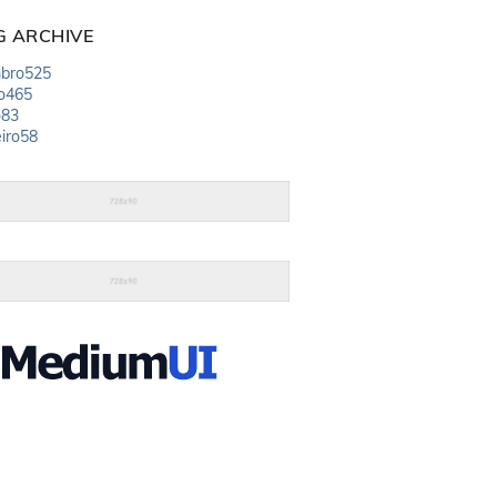
G ARCHIVE
bro
525
o
465
o
83
iro
58