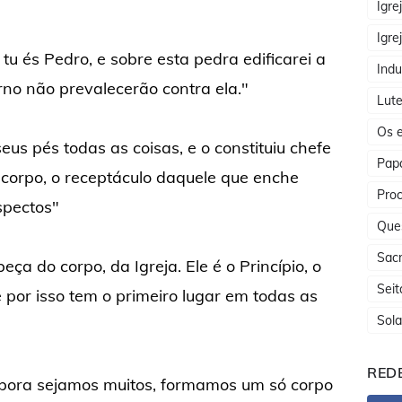
Igre
Igre
 tu és Pedro, e sobre esta pedra edificarei a
Indu
rno não prevalecerão contra ela."
Lute
Os e
seus pés todas as coisas, e o constituiu chefe
Papa
 corpo, o receptáculo daquele que enche
Proc
spectos"
Que
Sac
ça do corpo, da Igreja. Ele é o Princípio, o
Seit
 por isso tem o primeiro lugar em todas as
Sola
REDE
bora sejamos muitos, formamos um só corpo