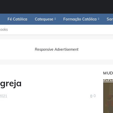
Fé Católica
Catequese
Formação Católica
San
Books
Responsive Advertisement
MUD
greja
0
2021