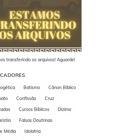
os transferindo os arquivos! Aguarde!
CADORES
ogética
Batismo
Cânon Bíblico
bato
Confissão
Cruz
zadas
Cursos Bíblicos
Dízimo
ristia
Falsas Doutrinas
de Média
Idolatria