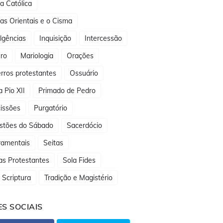
ja Católica
jas Orientais e o Cisma
lgências
Inquisição
Intercessão
ro
Mariologia
Orações
rros protestantes
Ossuário
 Pio XII
Primado de Pedro
issões
Purgatório
stões do Sábado
Sacerdócio
ramentais
Seitas
as Protestantes
Sola Fides
 Scriptura
Tradição e Magistério
S SOCIAIS