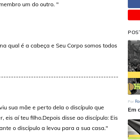
 membro um do outro. "
POS
a na qual é a cabeça e Seu Corpo somos todos
------------------------------------------------
Por
Ro
iu sua mãe e perto dela o discípulo que
Em d
eis aí teu filho.Depois disse ao discípulo: Eis
ante o discípulo a levou para a sua casa."