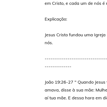
em Cristo, e cada um de nós é
Explicação:
Jesus Cristo fundou uma Igrej
nós.
--------------------------------
--------------
João 19:26-27 " Quando Jesus v
amava, disse à sua mãe: Mulher, 
aí tua mãe. E dessa hora em di