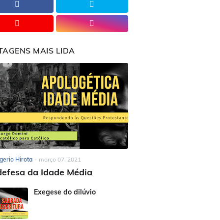
TAGENS MAIS LIDA
gerio Hirota
-
março 07, 2021
efesa da Idade Média
Exegese do dilúvio