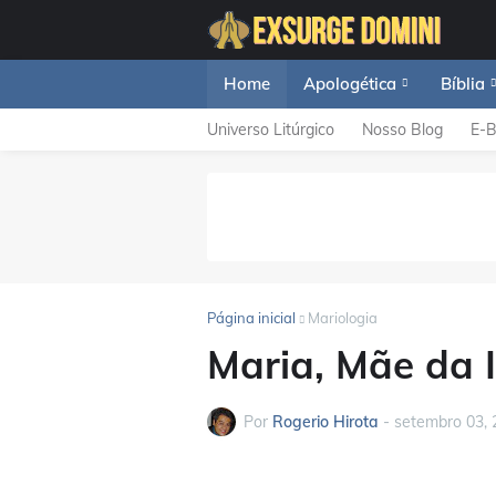
Home
Apologética
Bíblia
Universo Litúrgico
Nosso Blog
E-
Página inicial
Mariologia
Maria, Mãe da I
Por
Rogerio Hirota
-
setembro 03, 