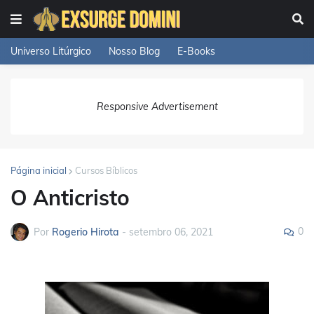
Universo Litúrgico
Nosso Blog
E-Books
Responsive Advertisement
Página inicial
Cursos Bíblicos
O Anticristo
0
Por
Rogerio Hirota
-
setembro 06, 2021