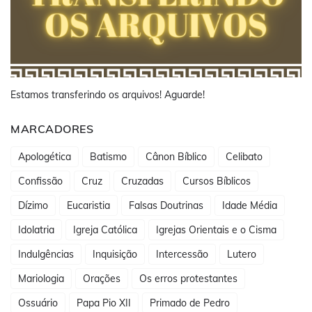
Estamos transferindo os arquivos! Aguarde!
MARCADORES
Apologética
Batismo
Cânon Bíblico
Celibato
Confissão
Cruz
Cruzadas
Cursos Bíblicos
Dízimo
Eucaristia
Falsas Doutrinas
Idade Média
Idolatria
Igreja Católica
Igrejas Orientais e o Cisma
Indulgências
Inquisição
Intercessão
Lutero
Mariologia
Orações
Os erros protestantes
Ossuário
Papa Pio XII
Primado de Pedro