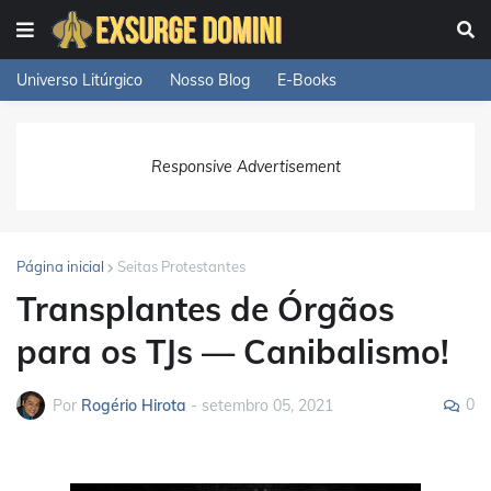
Universo Litúrgico
Nosso Blog
E-Books
Responsive Advertisement
Página inicial
Seitas Protestantes
Transplantes de Órgãos
para os TJs — Canibalismo!
0
Por
Rogério Hirota
-
setembro 05, 2021