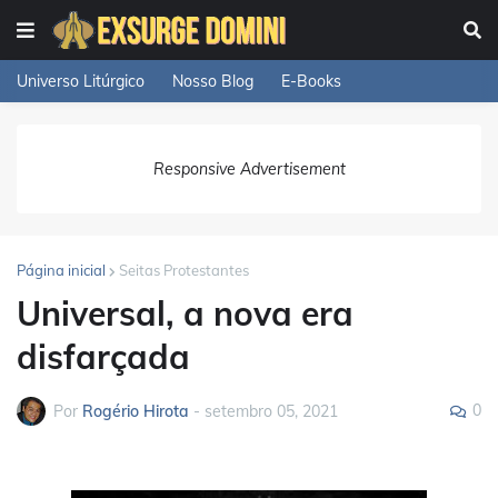
Universo Litúrgico
Nosso Blog
E-Books
Responsive Advertisement
Página inicial
Seitas Protestantes
Universal, a nova era
disfarçada
0
Por
Rogério Hirota
-
setembro 05, 2021