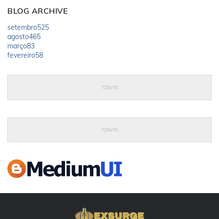
BLOG ARCHIVE
setembro
525
agosto
465
março
83
fevereiro
58