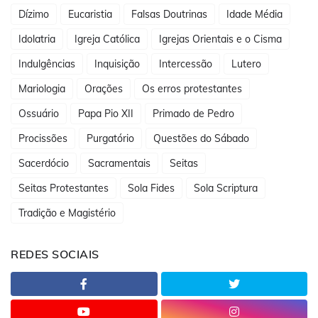
Dízimo
Eucaristia
Falsas Doutrinas
Idade Média
Idolatria
Igreja Católica
Igrejas Orientais e o Cisma
Indulgências
Inquisição
Intercessão
Lutero
Mariologia
Orações
Os erros protestantes
Ossuário
Papa Pio XII
Primado de Pedro
Procissões
Purgatório
Questões do Sábado
Sacerdócio
Sacramentais
Seitas
Seitas Protestantes
Sola Fides
Sola Scriptura
Tradição e Magistério
REDES SOCIAIS