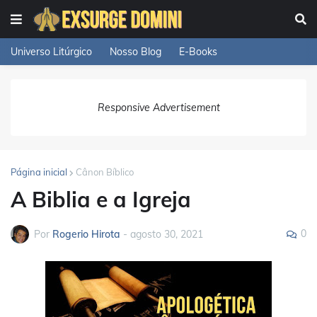
Universo Litúrgico
Nosso Blog
E-Books
Responsive Advertisement
Página inicial
Cânon Bíblico
A Biblia e a Igreja
0
Por
Rogerio Hirota
-
agosto 30, 2021