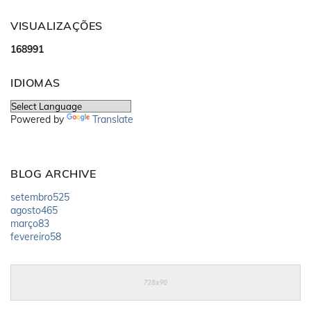
VISUALIZAÇÕES
1
6
8
9
9
1
IDIOMAS
Powered by
Translate
BLOG ARCHIVE
setembro
525
agosto
465
março
83
fevereiro
58