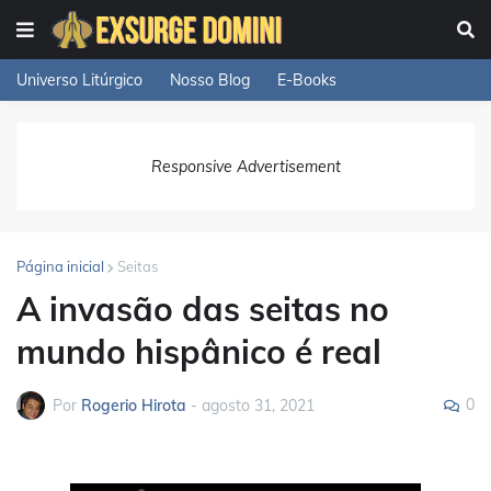
Universo Litúrgico
Nosso Blog
E-Books
Responsive Advertisement
Página inicial
Seitas
A invasão das seitas no
mundo hispânico é real
0
Por
Rogerio Hirota
-
agosto 31, 2021