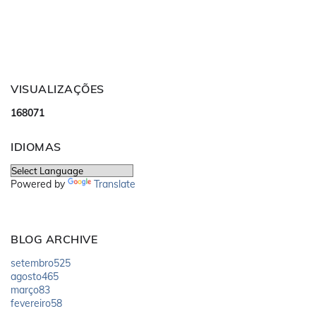
VISUALIZAÇÕES
1
6
8
0
7
1
IDIOMAS
Powered by
Translate
BLOG ARCHIVE
setembro
525
agosto
465
março
83
fevereiro
58