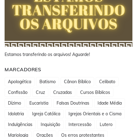
Estamos transferindo os arquivos! Aguarde!
MARCADORES
Apologética
Batismo
Cânon Bíblico
Celibato
Confissão
Cruz
Cruzadas
Cursos Bíblicos
Dízimo
Eucaristia
Falsas Doutrinas
Idade Média
Idolatria
Igreja Católica
Igrejas Orientais e o Cisma
Indulgências
Inquisição
Intercessão
Lutero
Mariologia
Orações
Os erros protestantes