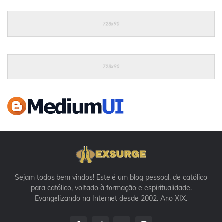
Sejam todos bem vindos! Este é um blog pessoal, de católico
para católico, voltado à formação e espiritualidade.
Evangelizando na Internet desde 2002. Ano XIX.