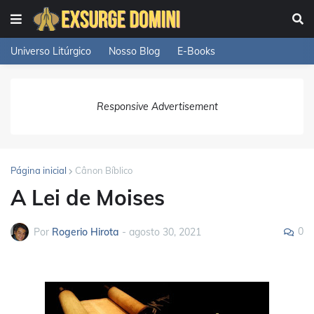
Universo Litúrgico
Nosso Blog
E-Books
Responsive Advertisement
Página inicial
Cânon Bíblico
A Lei de Moises
0
Por
Rogerio Hirota
-
agosto 30, 2021