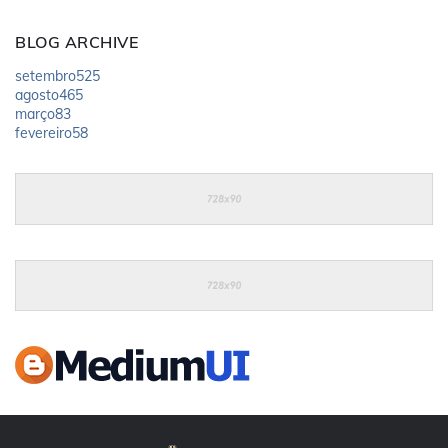
BLOG ARCHIVE
setembro
525
agosto
465
março
83
fevereiro
58