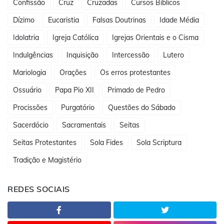
Confissão
Cruz
Cruzadas
Cursos Bíblicos
Dízimo
Eucaristia
Falsas Doutrinas
Idade Média
Idolatria
Igreja Católica
Igrejas Orientais e o Cisma
Indulgências
Inquisição
Intercessão
Lutero
Mariologia
Orações
Os erros protestantes
Ossuário
Papa Pio XII
Primado de Pedro
Procissões
Purgatório
Questões do Sábado
Sacerdócio
Sacramentais
Seitas
Seitas Protestantes
Sola Fides
Sola Scriptura
Tradição e Magistério
REDES SOCIAIS