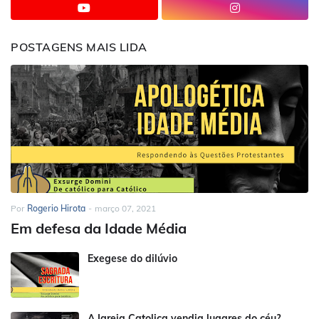
POSTAGENS MAIS LIDA
Por
Rogerio Hirota
-
março 07, 2021
Em defesa da Idade Média
Exegese do dilúvio
A Igreja Catolica vendia lugares do céu?