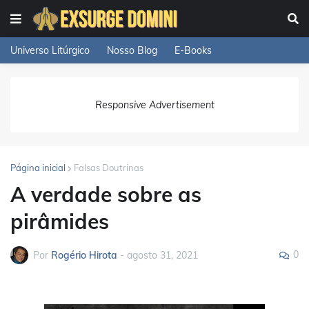
Universo Litúrgico
Nosso Blog
E-Books
Responsive Advertisement
Página inicial
Falsas Doutrinas
A verdade sobre as
pirâmides
0
Por
Rogério Hirota
-
agosto 31, 2021