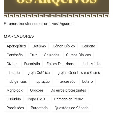
Estamos transferindo os arquivos! Aguarde!
MARCADORES
Apologética
Batismo
Cânon Bíblico
Celibato
Confissão
Cruz
Cruzadas
Cursos Bíblicos
Dízimo
Eucaristia
Falsas Doutrinas
Idade Média
Idolatria
Igreja Católica
Igrejas Orientais e o Cisma
Indulgências
Inquisição
Intercessão
Lutero
Mariologia
Orações
Os erros protestantes
Ossuário
Papa Pio XII
Primado de Pedro
Procissões
Purgatório
Questões do Sábado