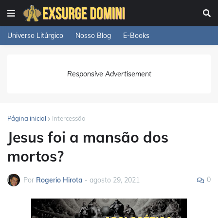
Universo Litúrgico
Nosso Blog
E-Books
Responsive Advertisement
Página inicial
Intercessão
Jesus foi a mansão dos
mortos?
0
Por
Rogerio Hirota
-
agosto 29, 2021