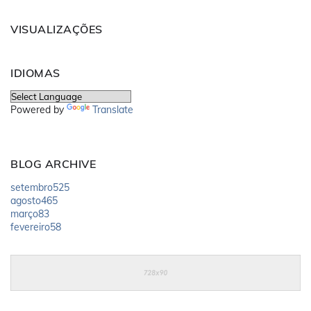
VISUALIZAÇÕES
IDIOMAS
Powered by
Translate
BLOG ARCHIVE
setembro
525
agosto
465
março
83
fevereiro
58