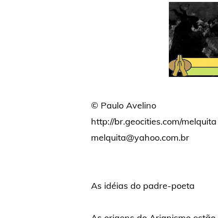
© Paulo Avelino
http://br.geocities.com/melquita
melquita@yahoo.com.br
As idéias do padre-poeta
As origens do Arianismo estão