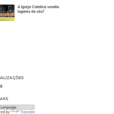
A Igreja Catolica vendia
lugares do céu?
UALIZAÇÕES
1
8
OMAS
red by
Translate