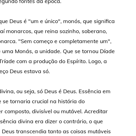
egundo fontes da época.
que Deus é "um e único", monós, que significa
 Daí monarcos, que reina sozinho, soberano,
monarca. "Sem começo e completamente um",
é uma Monás, a unidade. Que se tornou Díade
Tríade com a produção do Espírito. Logo, a
eço Deus estava só.
vina, ou seja, só Deus é Deus. Essência em
se tornaria crucial na história do
r composto, divisível ou mutável. Acreditar
ência divina era dizer o contrário, o que
de Deus transcendia tanto as coisas mutáveis