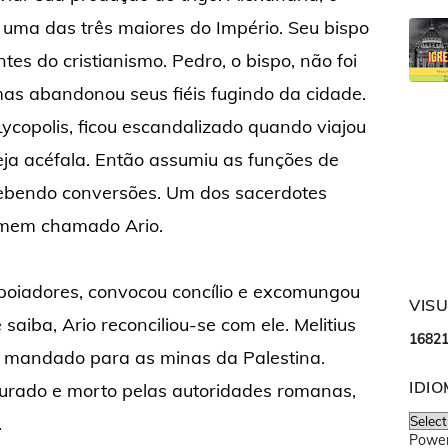
, uma das três maiores do Império. Seu bispo
es do cristianismo. Pedro, o bispo, não foi
mas abandonou seus fiéis fugindo da cidade.
Lycopolis, ficou escandalizado quando viajou
eja acéfala. Então assumiu as funções de
ecebendo conversões. Um dos sacerdotes
omem chamado Ario.
apoiadores, convocou concílio e excomungou
VIS
saiba, Ario reconciliou-se com ele. Melitius
1
6
8
2
e mandado para as minas da Palestina.
IDI
turado e morto pelas autoridades romanas,
.
Powe