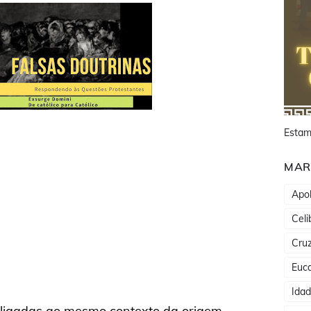
Estam
MAR
Apol
Celi
Cru
Euca
Ida
 ligadas ao mesmo contexto da origem