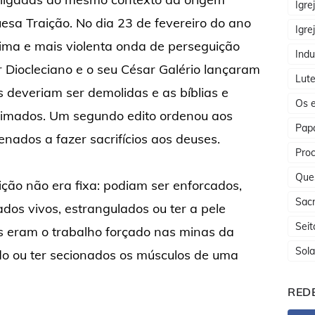
Igre
esa Traição. No dia 23 de fevereiro do ano
Igre
tima e mais violenta onda de perseguição
Indu
r Diocleciano e o seu César Galério lançaram
Lute
as deveriam ser demolidas e as bíblias e
Os e
eimados. Um segundo edito ordenou aos
Papa
nados a fazer sacrifícios aos deuses.
Proc
Que
ção não era fixa: podiam ser enforcados,
Sac
ados vivos, estrangulados ou ter a pele
Seit
s eram o trabalho forçado nas minas da
Sola
do ou ter secionados os músculos de uma
REDE