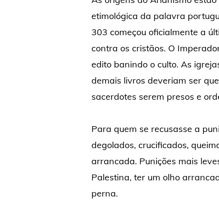
etimológica da palavra portugu
303 começou oficialmente a úl
contra os cristãos. O Imperado
edito banindo o culto. As igrej
demais livros deveriam ser qu
sacerdotes serem presos e orde
Para quem se recusasse a puni
degolados, crucificados, queim
arrancada. Punições mais leve
Palestina, ter um olho arranca
perna.