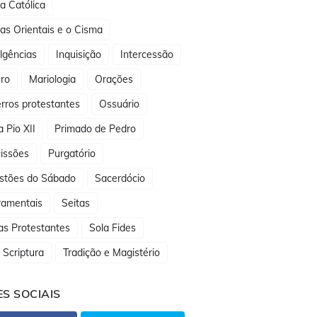
ja Católica
jas Orientais e o Cisma
lgências
Inquisição
Intercessão
ro
Mariologia
Orações
rros protestantes
Ossuário
 Pio XII
Primado de Pedro
issões
Purgatório
stões do Sábado
Sacerdócio
ramentais
Seitas
as Protestantes
Sola Fides
 Scriptura
Tradição e Magistério
S SOCIAIS