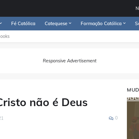
N
Fé Católica
Catequese
Formação Católica
S
Books
Responsive Advertisement
MUD
Cristo não é Deus
0
21