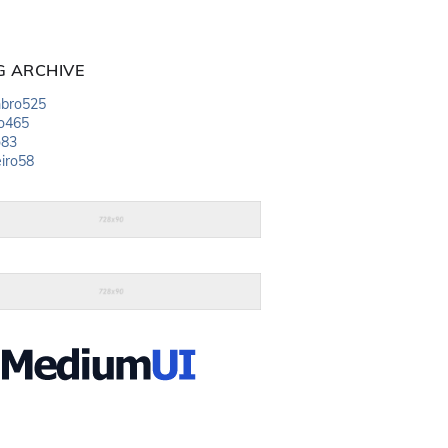
G ARCHIVE
bro
525
o
465
o
83
iro
58