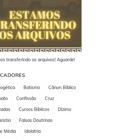
os transferindo os arquivos! Aguarde!
CADORES
ogética
Batismo
Cânon Bíblico
bato
Confissão
Cruz
zadas
Cursos Bíblicos
Dízimo
ristia
Falsas Doutrinas
de Média
Idolatria