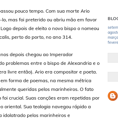
 passou pouco tempo. Com sua morte Ario
BLO
lo, mas foi preterido ou abriu mão em favor
setem
 Logo depois de eleito o novo bispo o nomeou
agost
alis, perto do porto, no ano 314.
març
fevere
nos depois chegou ao Imperador
o problemas entre o bispo de Alexandria e o
era livre então). Ario era compositor e poeta.
as em forma de poemas, na mesma métrica
lmente queridas pelos marinheiros. O fato
o foi crucial. Suas canções eram repetidas por
o oriental. Sua teologia navegou rápido a
 idolatrado pelos marinheiros e