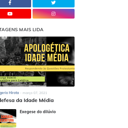
TAGENS MAIS LIDA
gerio Hirota
-
março 07, 2021
efesa da Idade Média
Exegese do dilúvio