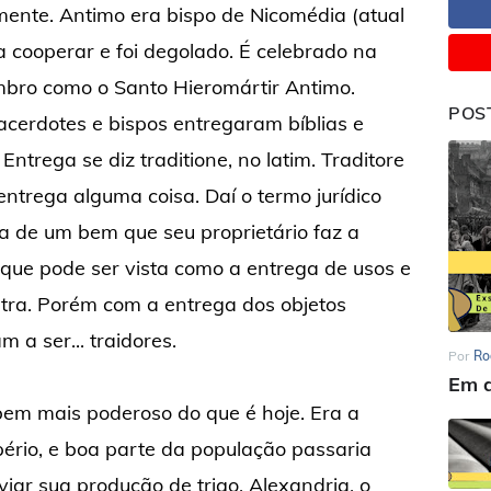
nte. Antimo era bispo de Nicomédia (atual
a cooperar e foi degolado. É celebrado na
embro como o Santo Hieromártir Antimo.
POS
acerdotes e bispos entregaram bíblias e
ntrega se diz traditione, no latim. Traditore
trega alguma coisa. Daí o termo jurídico
ga de um bem que seu proprietário faz a
 que pode ser vista como a entrega de usos e
tra. Porém com a entrega dos objetos
 a ser... traidores.
Por
Ro
Em d
bem mais poderoso do que é hoje. Era a
ério, e boa parte da população passaria
viar sua produção de trigo. Alexandria, o