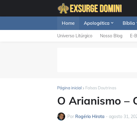
Home
Apologética
Bíblia
Universo Litúrgico
Nosso Blog
E-
Página inicial
Falsas Doutrinas
O Arianismo – 
Por
Rogério Hirota
-
agosto 31, 20