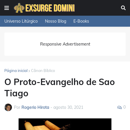
Universo Litúrgico
Nosso Blog
E-Books
Responsive Advertisement
Página inicial
Cânon Bíblico
O Proto-Evangelho de Sao
Tiago
0
Por
Rogerio Hirota
-
agosto 30, 2021