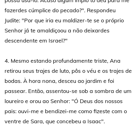
possa usá-lo. Acaso algum ímpio to deu para me
fazerdes cúmplice do pecado?". Respondeu
Judite: "Por que iria eu maldizer-te se o próprio
Senhor já te amaldiçoou a não deixardes
descendente em Israel?"
4. Mesmo estando profundamente triste, Ana
retirou seus trajes de luto, pôs o véu e os trajes de
bodas. À hora nona, desceu ao jardim e foi
passear. Então, assentou-se sob a sombra de um
loureiro e orou ao Senhor: "Ó Deus dos nossos
pais: ouvi-me e bendizei-me como fizeste com o
ventre de Sara, que concebeu a Isaac".