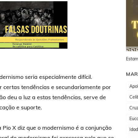
Estam
MAR
rnismo seria especialmente difícil.
or certas tendências e secundariamente por
Apol
ão deu a luz a estas tendências, serve de
Celi
cação e suporte.
Cru
Euca
a Pio X diz que o modernismo é a conjunção
Ida
geral do modernismo foi expressa pelo que se