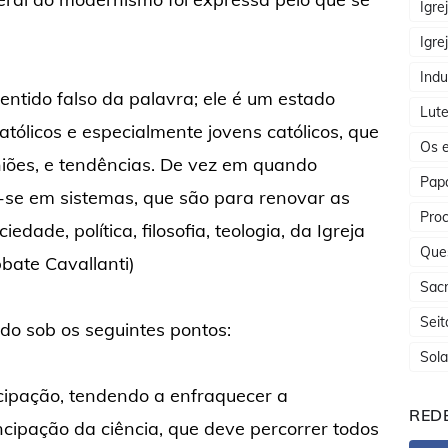
Igre
Igre
Indu
tido falso da palavra; ele é um estado
Lute
atólicos e especialmente jovens católicos, que
Os e
niões, e tendências. De vez em quando
Papa
se em sistemas, que são para renovar as
Proc
edade, política, filosofia, teologia, da Igreja
Que
bbate Cavallanti)
Sac
Seit
o sob os seguintes pontos:
Sola
ipação, tendendo a enfraquecer a
REDE
ncipação da ciência, que deve percorrer todos