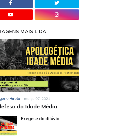
TAGENS MAIS LIDA
gerio Hirota
-
março 07, 2021
efesa da Idade Média
Exegese do dilúvio