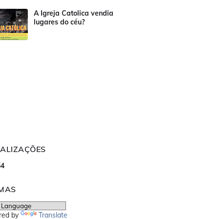
A Igreja Catolica vendia
lugares do céu?
UALIZAÇÕES
5
4
OMAS
red by
Translate