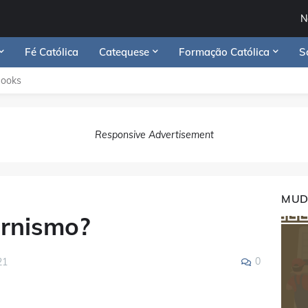
N
Fé Católica
Catequese
Formação Católica
S
Books
Responsive Advertisement
MUD
ernismo?
0
21