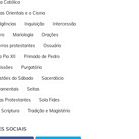
ja Católica
jas Orientais e o Cisma
lgências
Inquisição
Intercessão
ro
Mariologia
Orações
rros protestantes
Ossuário
 Pio XII
Primado de Pedro
issões
Purgatório
stões do Sábado
Sacerdócio
ramentais
Seitas
as Protestantes
Sola Fides
 Scriptura
Tradição e Magistério
S SOCIAIS