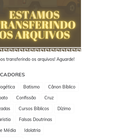
os transferindo os arquivos! Aguarde!
CADORES
ogética
Batismo
Cânon Bíblico
bato
Confissão
Cruz
zadas
Cursos Bíblicos
Dízimo
ristia
Falsas Doutrinas
de Média
Idolatria