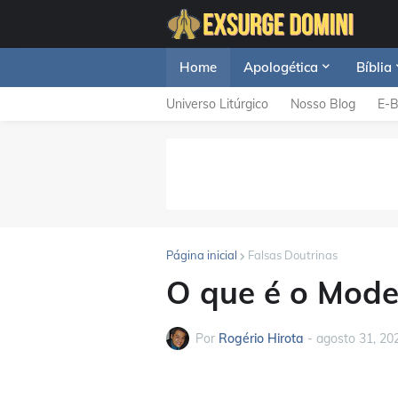
Home
Apologética
Bíblia
Universo Litúrgico
Nosso Blog
E-
Página inicial
Falsas Doutrinas
O que é o Mod
Por
Rogério Hirota
-
agosto 31, 20