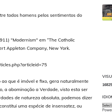
ntre todos homens pelos sentimentos do
911) "Modernism" em “The Catholic
bert Appleton Company, New York.
ticles.php?articleid=75
VIS
o ao que é imóvel e fixo, gera naturalmente
1
6
8
2
so, a abominação a Verdade, visto esta ser
IDI
rdades de natureza absoluta, podemos dizer
nstitui uma espécie de insensatez, ou
Powe