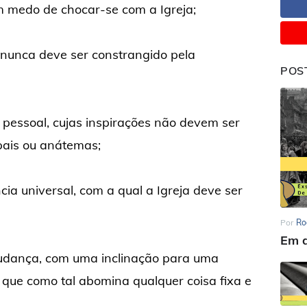
 medo de chocar-se com a Igreja;
nunca deve ser constrangido pela
POS
pessoal, cujas inspirações não devem ser
pais ou anátemas;
a universal, com a qual a Igreja deve ser
Por
Ro
Em d
udança, com uma inclinação para uma
que como tal abomina qualquer coisa fixa e