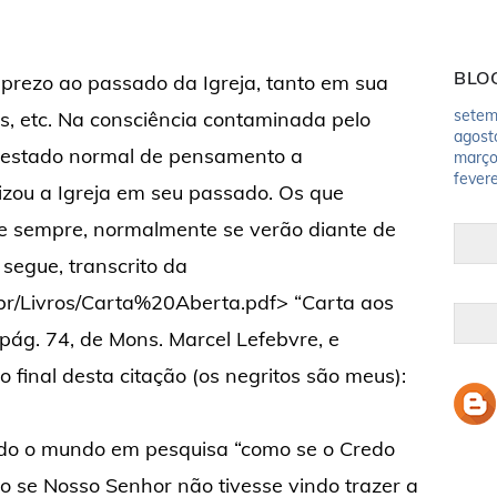
BLO
sprezo ao passado da Igreja, tanto em sua
setem
os, etc. Na consciência contaminada pelo
agost
 estado normal de pensamento a
març
fevere
izou a Igreja em seu passado. Os que
e sempre, normalmente se verão diante de
segue, transcrito da
br/Livros/Carta%20Aberta.pdf> “Carta aos
, pág. 74, de Mons. Marcel Lefebvre, e
 final desta citação (os negritos são meus):
odo o mundo em pesquisa “como se o Credo
o se Nosso Senhor não tivesse vindo trazer a