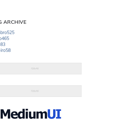
G ARCHIVE
bro
525
o
465
o
83
iro
58