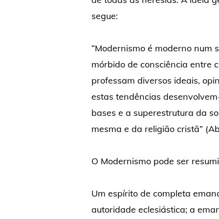
segue:
“Modernismo é moderno num sen
mórbido de consciência entre c
professam diversos ideais, opi
estas
tendências desenvolvem-
bases e a superestrutura da soci
mesma e da religião cristã” (A
O Modernismo pode ser resumid
Um espírito de completa emanc
autoridade eclesiástica; a ema