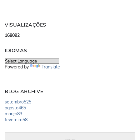
VISUALIZAÇÕES
1
6
8
0
9
2
IDIOMAS
Powered by
Translate
BLOG ARCHIVE
setembro
525
agosto
465
março
83
fevereiro
58