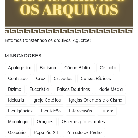
Estamos transferindo os arquivos! Aguarde!
MARCADORES
Apologética
Batismo
Cânon Bíblico
Celibato
Confissão
Cruz
Cruzadas
Cursos Bíblicos
Dízimo
Eucaristia
Falsas Doutrinas
Idade Média
Idolatria
Igreja Católica
Igrejas Orientais e o Cisma
Indulgências
Inquisição
Intercessão
Lutero
Mariologia
Orações
Os erros protestantes
Ossuário
Papa Pio XII
Primado de Pedro