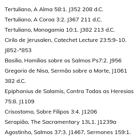
Tertuliano, A Alma 58:1. J352 208 d.C.
Tertuliano, A Coroa 3:2. J367 211 d.C.
Tertuliano, Monogamia 10:1. J382 213 d.C.
Cirilo de Jerusalen, Catechet Lecture 23:5:9-10.
J852-*853
Basilio, Homilias sobre os Salmos Ps7:2. J956
Gregorio de Nisa, Sermão sobre a Morte, J1061
382 d.C.
Epiphanius de Salamis, Contra Todas as Heresias
75:8. J1109
Crisostomo, Sobre Filipos 3:4. J1206
Serapião, The Sacramentary 13L1. J1239a
Agostinho, Salmos 37:3. J1467, Sermones 159:1.