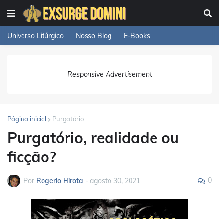
Universo Litúrgico
Nosso Blog
E-Books
Responsive Advertisement
Página inicial
Purgatório
Purgatório, realidade ou
ficção?
0
Por
Rogerio Hirota
-
agosto 30, 2021