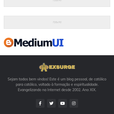
Sejam todos bem vindos! Este é um blog pessoal, de católico
para católico, voltado à formação e espiritualidade.
Evangelizando na Internet desde 2002. Ano XIX.