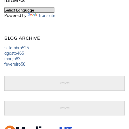
IDIOMAS
Powered by
Translate
BLOG ARCHIVE
setembro
525
agosto
465
março
83
fevereiro
58