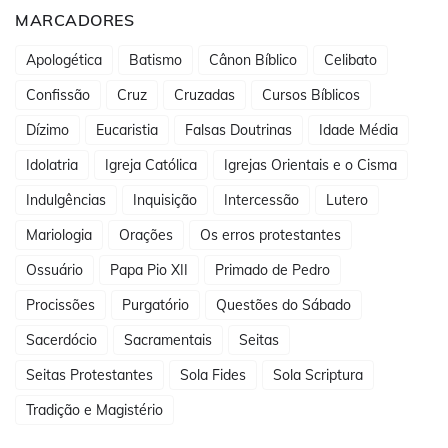
MARCADORES
Apologética
Batismo
Cânon Bíblico
Celibato
Confissão
Cruz
Cruzadas
Cursos Bíblicos
Dízimo
Eucaristia
Falsas Doutrinas
Idade Média
Idolatria
Igreja Católica
Igrejas Orientais e o Cisma
Indulgências
Inquisição
Intercessão
Lutero
Mariologia
Orações
Os erros protestantes
Ossuário
Papa Pio XII
Primado de Pedro
Procissões
Purgatório
Questões do Sábado
Sacerdócio
Sacramentais
Seitas
Seitas Protestantes
Sola Fides
Sola Scriptura
Tradição e Magistério