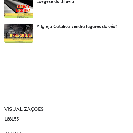
Exegese do dilúvio
A Igreja Catolica vendia lugares do céu?
VISUALIZAÇÕES
1
6
8
1
5
5