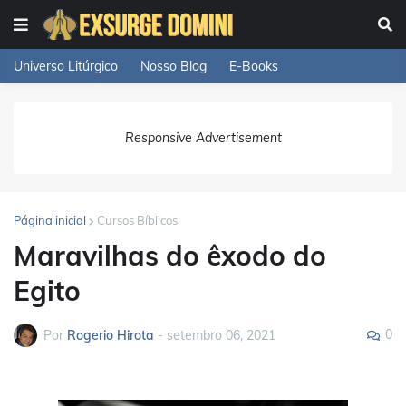
Universo Litúrgico
Nosso Blog
E-Books
Responsive Advertisement
Página inicial
Cursos Bíblicos
Maravilhas do êxodo do
Egito
0
Por
Rogerio Hirota
-
setembro 06, 2021