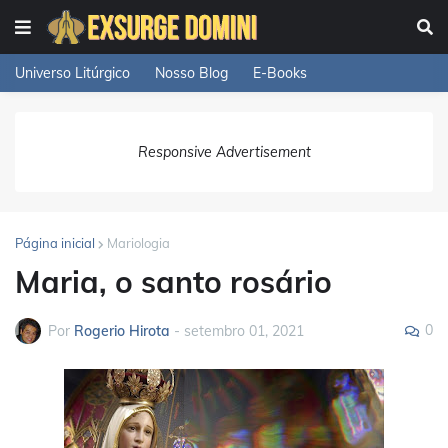
Universo Litúrgico
Nosso Blog
E-Books
Responsive Advertisement
Página inicial
Mariologia
Maria, o santo rosário
0
Por
Rogerio Hirota
-
setembro 01, 2021