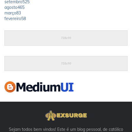
setembro
525
agosto
465
março
83
fevereiro
58
Sejam todos bem vindos! Este é um blog pessoal, de católico