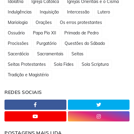
Idolatria
Igreja Católica
Igrejas Orientais e o Cisma
Indulgências
Inquisição
Intercessão
Lutero
Mariologia
Orações
Os erros protestantes
Ossuário
Papa Pio XII
Primado de Pedro
Procissões
Purgatório
Questões do Sábado
Sacerdócio
Sacramentais
Seitas
Seitas Protestantes
Sola Fides
Sola Scriptura
Tradição e Magistério
REDES SOCIAIS
POSTAGENS MAIS LIDA