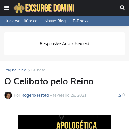
Universo Litúrgico
Nosso Blog
E-Books
Responsive Advertisement
Página inicial
Celibato
O Celibato pelo Reino
0
Por
Rogerio Hirota
-
fevereiro 28, 2021