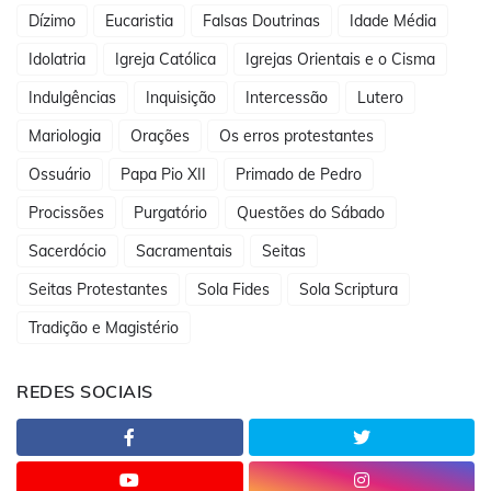
Dízimo
Eucaristia
Falsas Doutrinas
Idade Média
Idolatria
Igreja Católica
Igrejas Orientais e o Cisma
Indulgências
Inquisição
Intercessão
Lutero
Mariologia
Orações
Os erros protestantes
Ossuário
Papa Pio XII
Primado de Pedro
Procissões
Purgatório
Questões do Sábado
Sacerdócio
Sacramentais
Seitas
Seitas Protestantes
Sola Fides
Sola Scriptura
Tradição e Magistério
REDES SOCIAIS