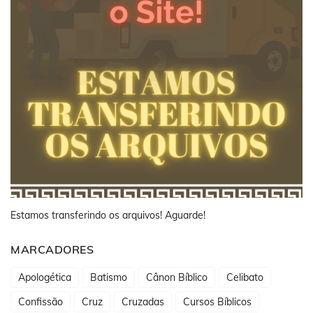
Estamos transferindo os arquivos! Aguarde!
MARCADORES
Apologética
Batismo
Cânon Bíblico
Celibato
Confissão
Cruz
Cruzadas
Cursos Bíblicos