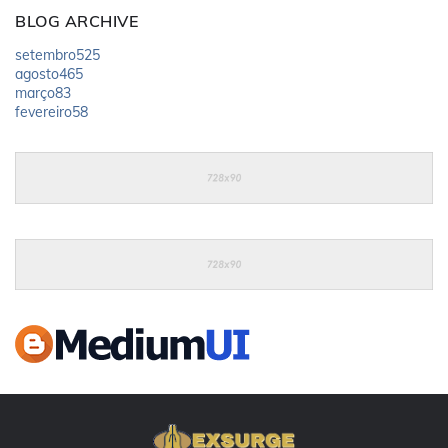
BLOG ARCHIVE
setembro
525
agosto
465
março
83
fevereiro
58