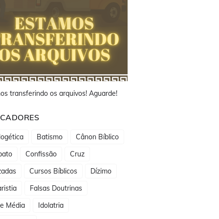
os transferindo os arquivos! Aguarde!
CADORES
ogética
Batismo
Cânon Bíblico
bato
Confissão
Cruz
zadas
Cursos Bíblicos
Dízimo
ristia
Falsas Doutrinas
de Média
Idolatria