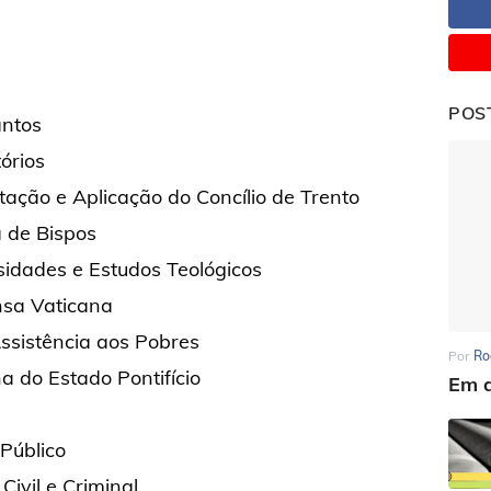
POS
antos
órios
ação e Aplicação do Concílio de Trento
 de Bispos
idades e Estudos Teológicos
nsa Vaticana
sistência aos Pobres
Por
Ro
 do Estado Pontifício
Em d
Público
ivil e Criminal.