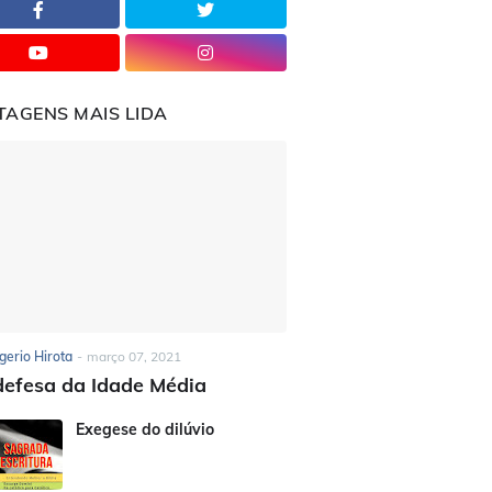
TAGENS MAIS LIDA
gerio Hirota
-
março 07, 2021
efesa da Idade Média
Exegese do dilúvio