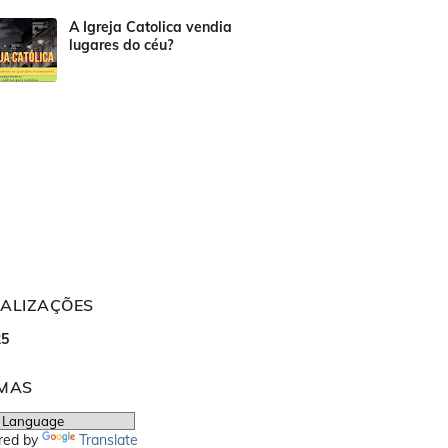
A Igreja Catolica vendia
lugares do céu?
UALIZAÇÕES
2
5
OMAS
red by
Translate