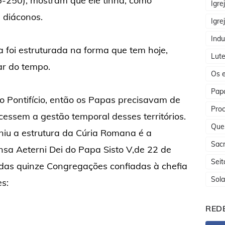
6-250), mostram que ele tinha, como
Igre
e diáconos.
Igre
Indu
a foi estruturada na forma que tem hoje,
Lute
ar do tempo.
Os e
Papa
do Pontifício, então os Papas precisavam de
Proc
essem a gestão temporal desses territórios.
Que
niu a estrutura da Cúria Romana é a
Sac
nsa Aeterni Dei do Papa Sisto V,de 22 de
Seit
ídas quinze Congregações confiadas à chefia
Sola
s:
REDE