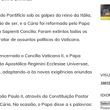
 Pontifício sob os golpes do reino da Itália,
 de ser, e a Cúria foi reformada pelo Papa
o Sapienti Concilio. Foram extintos todos os
ratar de assuntos políticos do Vaticano.
ncerrado o Concílio Vaticano II, o Papa
ão Apostólica Regimini Ecclesiae Universae,
, adaptando-a às novas exigências oriundas
VIS
1
6
8
3
IDI
ão Paulo II, através da Constituição Pastor
Cúria. Na ocasião, o Papa disse a s palavras:
Powe