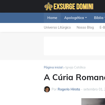
Home
Apologética
Bíblia
Universo Litúrgico
Nosso Blog
E-
Página inicial
Igreja Católica
A Cúria Roman
Por
Rogerio Hirota
-
setembro 01, 