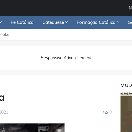
N
Fé Católica
Catequese
Formação Católica
S
Books
Responsive Advertisement
MUD
a
0
2021