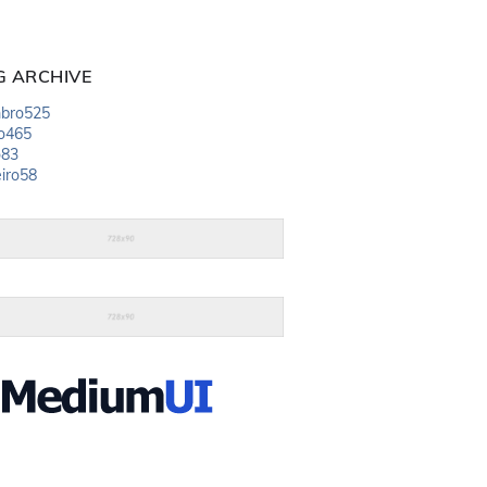
G ARCHIVE
bro
525
o
465
o
83
iro
58