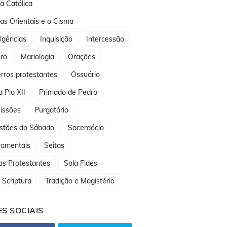
ja Católica
jas Orientais e o Cisma
lgências
Inquisição
Intercessão
ro
Mariologia
Orações
rros protestantes
Ossuário
 Pio XII
Primado de Pedro
issões
Purgatório
stões do Sábado
Sacerdócio
ramentais
Seitas
as Protestantes
Sola Fides
 Scriptura
Tradição e Magistério
S SOCIAIS