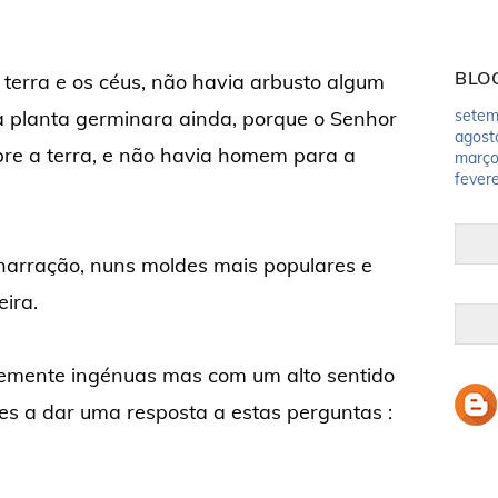
BLO
terra e os céus, não havia arbusto algum
 planta germinara ainda, porque o Senhor
setem
agost
bre a terra, e não havia homem para a
març
fevere
arração, nuns moldes mais populares e
ira.
emente ingénuas mas com um alto sentido
tes a dar uma resposta a estas perguntas :