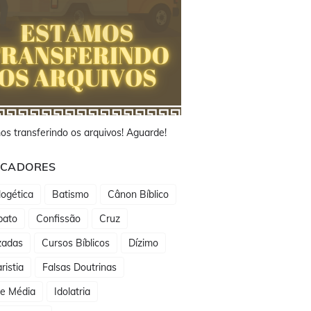
os transferindo os arquivos! Aguarde!
CADORES
ogética
Batismo
Cânon Bíblico
bato
Confissão
Cruz
zadas
Cursos Bíblicos
Dízimo
ristia
Falsas Doutrinas
de Média
Idolatria