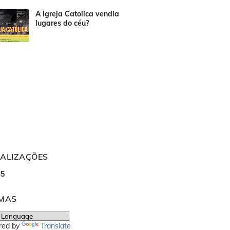
A Igreja Catolica vendia
lugares do céu?
UALIZAÇÕES
3
5
OMAS
red by
Translate