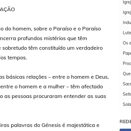
Igre
IAÇÃO
Igre
Indu
ção do homem, sobre o Paraíso e o Paraíso
Lute
encerra profundos mistérios que têm
Os e
 e sobretudo têm constituído um verdadeiro
Papa
dos tempos.
Proc
Que
as básicas relações – entre o homem e Deus,
Sac
 entre o homem e a mulher – têm afectado
Seit
 as pessoas procuraram entender as suas
Sola
REDE
eiras palavras do Génesis é majestática e