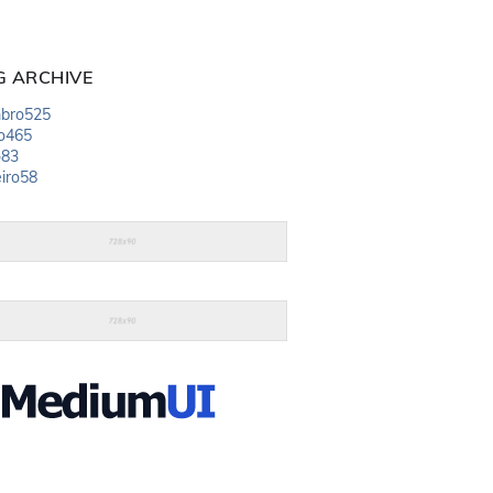
G ARCHIVE
bro
525
o
465
o
83
iro
58