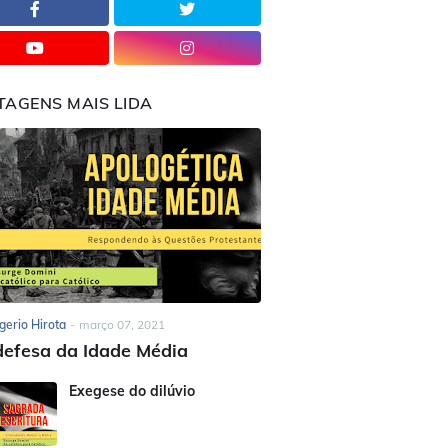
TAGENS MAIS LIDA
gerio Hirota
-
março 07, 2021
efesa da Idade Média
Exegese do dilúvio