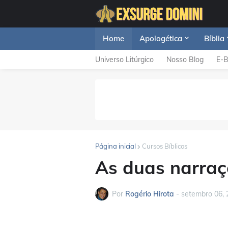
Home
Apologética
Bíblia
Universo Litúrgico
Nosso Blog
E-
Página inicial
Cursos Bíblicos
As duas narraç
Por
Rogério Hirota
-
setembro 06, 