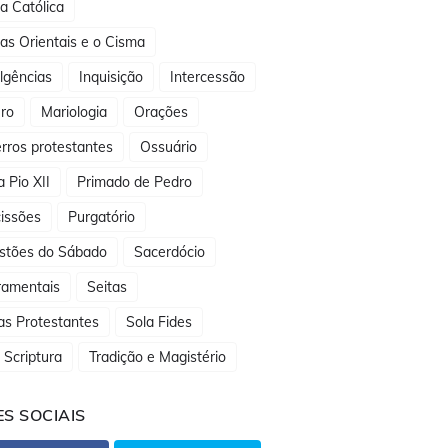
ja Católica
jas Orientais e o Cisma
lgências
Inquisição
Intercessão
ro
Mariologia
Orações
rros protestantes
Ossuário
 Pio XII
Primado de Pedro
issões
Purgatório
stões do Sábado
Sacerdócio
ramentais
Seitas
as Protestantes
Sola Fides
 Scriptura
Tradição e Magistério
S SOCIAIS