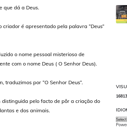
e que dá a Deus.
 criador é apresentado pela palavra “Deus”
duzido o nome pessoal misterioso de
mente com o nome Deus ( O Senhor Deus).
, traduzimos por “O Senhor Deus”.
VIS
1
6
8
1
istinguida pelo facto de pôr a criação do
IDI
antas e dos animais.
Powe