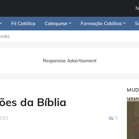
N
Fé Católica
Catequese
Formação Católica
S
Books
Responsive Advertisement
MUD
ões da Bíblia
0
2021