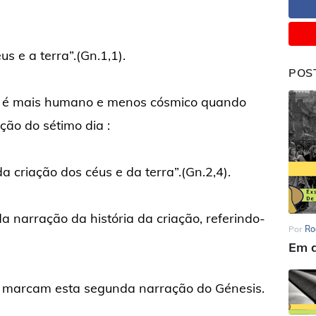
us e a terra”.(Gn.1,1).
POS
s é mais humano e menos cósmico quando
ção do sétimo dia :
da criação dos céus e da terra”.(Gn.2,4).
a narração da história da criação, referindo-
Por
Ro
Em d
 marcam esta segunda narração do Génesis.