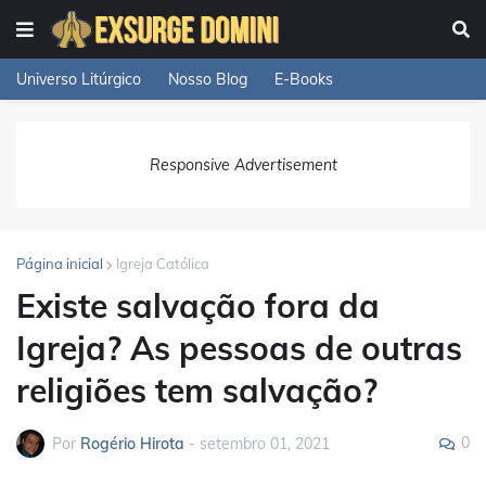
Universo Litúrgico
Nosso Blog
E-Books
Responsive Advertisement
Página inicial
Igreja Católica
Existe salvação fora da
Igreja? As pessoas de outras
religiões tem salvação?
0
Por
Rogério Hirota
-
setembro 01, 2021