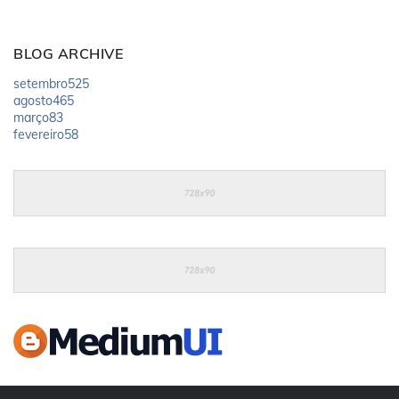
BLOG ARCHIVE
setembro
525
agosto
465
março
83
fevereiro
58