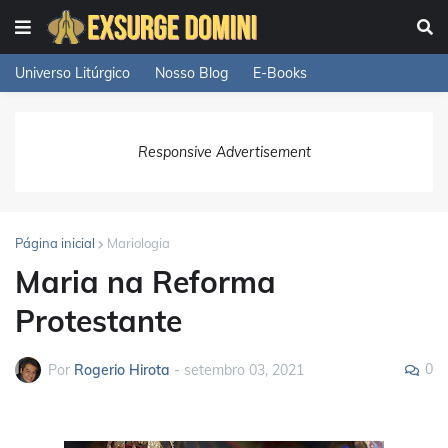
Universo Litúrgico
Nosso Blog
E-Books
Responsive Advertisement
Página inicial
Mariologia
Maria na Reforma
Protestante
0
Por
Rogerio Hirota
-
setembro 03, 2021