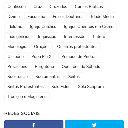
Confissão
Cruz
Cruzadas
Cursos Bíblicos
Dízimo
Eucaristia
Falsas Doutrinas
Idade Média
Idolatria
Igreja Católica
Igrejas Orientais e o Cisma
Indulgências
Inquisição
Intercessão
Lutero
Mariologia
Orações
Os erros protestantes
Ossuário
Papa Pio XII
Primado de Pedro
Procissões
Purgatório
Questões do Sábado
Sacerdócio
Sacramentais
Seitas
Seitas Protestantes
Sola Fides
Sola Scriptura
Tradição e Magistério
REDES SOCIAIS